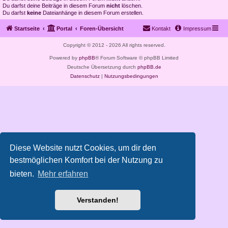
Du darfst deine Beiträge in diesem Forum
nicht
löschen.
Du darfst
keine
Dateianhänge in diesem Forum erstellen.
Startseite
Portal
Foren-Übersicht
Kontakt
Impressum
Copyright © 2012 - 2026 All rights reserved.
Powered by
phpBB
® Forum Software © phpBB Limited
Deutsche Übersetzung durch
phpBB.de
Datenschutz
|
Nutzungsbedingungen
Diese Website nutzt Cookies, um dir den
bestmöglichen Komfort bei der Nutzung zu
bieten.
Mehr erfahren
Verstanden!