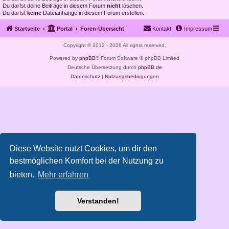
Du darfst deine Beiträge in diesem Forum
nicht
löschen.
Du darfst
keine
Dateianhänge in diesem Forum erstellen.
Startseite
Portal
Foren-Übersicht
Kontakt
Impressum
Copyright © 2012 - 2026 All rights reserved.
Powered by
phpBB
® Forum Software © phpBB Limited
Deutsche Übersetzung durch
phpBB.de
Datenschutz
|
Nutzungsbedingungen
Diese Website nutzt Cookies, um dir den
bestmöglichen Komfort bei der Nutzung zu
bieten.
Mehr erfahren
Verstanden!