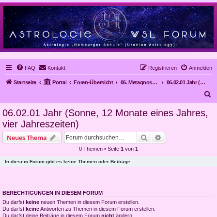
FAQ
Kontakt
Registrieren
Anmelden
Startseite
Portal
Foren-Übersicht
06. Metagnose, Prognose
06.02.01 Jahr (Sonne, 12 Monate eines Jahres, vier Jahreszeiten)
S
u
06.02.01 Jahr (Sonne, 12 Monate eines Jahres,
c
vier Jahreszeiten)
h
Suche
Erweiterte Suche
Neues Thema
e
0 Themen • Seite
1
von
1
In diesem Forum gibt es keine Themen oder Beiträge.
BERECHTIGUNGEN IN DIESEM FORUM
Du darfst
keine
neuen Themen in diesem Forum erstellen.
Du darfst
keine
Antworten zu Themen in diesem Forum erstellen.
Du darfst deine Beiträge in diesem Forum
nicht
ändern.