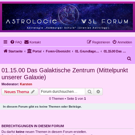
FAQ
Kontakt
Registrieren
Anmelden
Startseite
Portal
Foren-Übersicht
01. Grundlagen der Astrologie
01.15.00 Das Galaktische Zentrum (Mittelpunkt unserer Galaxie)
S
u
01.15.00 Das Galaktische Zentrum (Mittelpunkt
c
unserer Galaxie)
h
Moderator:
Karsten
e
Suche
Erweiterte Suche
Neues Thema
0 Themen • Seite
1
von
1
In diesem Forum gibt es keine Themen oder Beiträge.
BERECHTIGUNGEN IN DIESEM FORUM
Du darfst
keine
neuen Themen in diesem Forum erstellen.