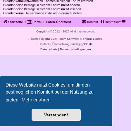
Du darfst
keine
Antworten zu Themen in diesem Forum erstellen.
Du darfst deine Beiträge in diesem Forum
nicht
ändern.
Du darfst deine Beiträge in diesem Forum
nicht
löschen.
Du darfst
keine
Dateianhänge in diesem Forum erstellen.
Startseite
Portal
Foren-Übersicht
Kontakt
Impressum
Copyright © 2012 - 2026 All rights reserved.
Powered by
phpBB
® Forum Software © phpBB Limited
Deutsche Übersetzung durch
phpBB.de
Datenschutz
|
Nutzungsbedingungen
Diese Website nutzt Cookies, um dir den
bestmöglichen Komfort bei der Nutzung zu
bieten.
Mehr erfahren
Verstanden!