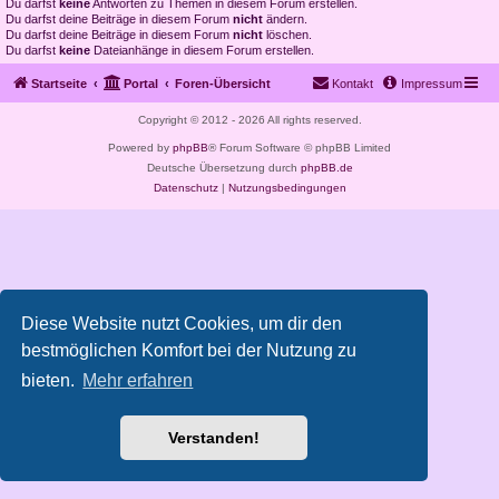
Du darfst
keine
Antworten zu Themen in diesem Forum erstellen.
Du darfst deine Beiträge in diesem Forum
nicht
ändern.
Du darfst deine Beiträge in diesem Forum
nicht
löschen.
Du darfst
keine
Dateianhänge in diesem Forum erstellen.
Startseite
Portal
Foren-Übersicht
Kontakt
Impressum
Copyright © 2012 - 2026 All rights reserved.
Powered by
phpBB
® Forum Software © phpBB Limited
Deutsche Übersetzung durch
phpBB.de
Datenschutz
|
Nutzungsbedingungen
Diese Website nutzt Cookies, um dir den
bestmöglichen Komfort bei der Nutzung zu
bieten.
Mehr erfahren
Verstanden!