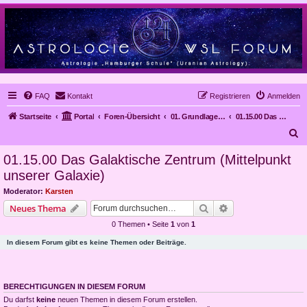
FAQ
Kontakt
Registrieren
Anmelden
Startseite
Portal
Foren-Übersicht
01. Grundlagen der Astrologie
01.15.00 Das Galaktische Zentrum (Mittelpunkt unserer Galaxie)
S
u
01.15.00 Das Galaktische Zentrum (Mittelpunkt
c
unserer Galaxie)
h
Moderator:
Karsten
e
Suche
Erweiterte Suche
Neues Thema
0 Themen • Seite
1
von
1
In diesem Forum gibt es keine Themen oder Beiträge.
BERECHTIGUNGEN IN DIESEM FORUM
Du darfst
keine
neuen Themen in diesem Forum erstellen.