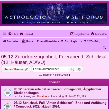
FAQ
Kontakt
Registrieren
Anmelden
Startseite
Portal
Foren-Übersicht
05. Astrologische Gutachten
05.12 Zurückgezogenheit, Feierabend, Schicksal (12. Häuser, AD/VU)
S
u
05.12 Zurückgezogenheit, Feierabend, Schicksal
c
(12. Häuser, AD/VU)
h
Suche
Erweiterte Suche
Neues Thema
e
11 Themen • Seite
1
von
1
Themen
05.12 Karsten erleidet schweren Schlaganfall, Ägyptischer
Direktionsbogen
Letzter Beitrag von
Karsten
«
Donnerstag 11. Juni 2026, 11:41
05.12 Schicksal, Fall "Anton Schlecker", Ende und Auflösung
/ Comeback 2022/ aktuell 2024.