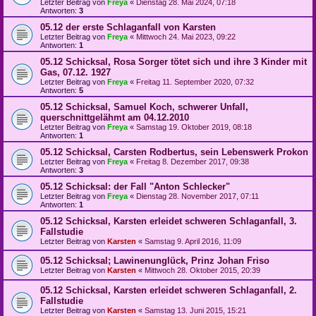
Letzter Beitrag von
Freya
«
Dienstag 28. Mai 2024, 07:18
Antworten:
3
05.12 der erste Schlaganfall von Karsten
Letzter Beitrag von
Freya
«
Mittwoch 24. Mai 2023, 09:22
Antworten:
1
05.12 Schicksal, Rosa Sorger tötet sich und ihre 3 Kinder mit
Gas, 07.12. 1927
Letzter Beitrag von
Freya
«
Freitag 11. September 2020, 07:32
Antworten:
5
05.12 Schicksal, Samuel Koch, schwerer Unfall,
querschnittgelähmt am 04.12.2010
Letzter Beitrag von
Freya
«
Samstag 19. Oktober 2019, 08:18
Antworten:
1
05.12 Schicksal, Carsten Rodbertus, sein Lebenswerk Prokon
Letzter Beitrag von
Freya
«
Freitag 8. Dezember 2017, 09:38
Antworten:
3
05.12 Schicksal: der Fall "Anton Schlecker"
Letzter Beitrag von
Freya
«
Dienstag 28. November 2017, 07:11
Antworten:
1
05.12 Schicksal, Karsten erleidet schweren Schlaganfall, 3.
Fallstudie
Letzter Beitrag von
Karsten
«
Samstag 9. April 2016, 11:09
05.12 Schicksal; Lawinenunglück, Prinz Johan Friso
Letzter Beitrag von
Karsten
«
Mittwoch 28. Oktober 2015, 20:39
05.12 Schicksal, Karsten erleidet schweren Schlaganfall, 2.
Fallstudie
Letzter Beitrag von
Karsten
«
Samstag 13. Juni 2015, 15:21