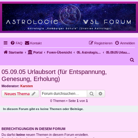
FAQ
Kontakt
Registrieren
Anmelden
Startseite
Portal
Foren-Übersicht
05. Astrologische Gutachten
05.09.05 Urlaubsort (für Entspannung, Genesung, Erholung)
S
u
05.09.05 Urlaubsort (für Entspannung,
c
Genesung, Erholung)
h
Moderator:
Karsten
e
Suche
Erweiterte Suche
Neues Thema
0 Themen • Seite
1
von
1
In diesem Forum gibt es keine Themen oder Beiträge.
BERECHTIGUNGEN IN DIESEM FORUM
Du darfst
keine
neuen Themen in diesem Forum erstellen.