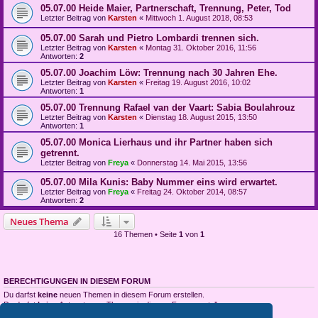
05.07.00 Heide Maier, Partnerschaft, Trennung, Peter, Tod
Letzter Beitrag von
Karsten
«
Mittwoch 1. August 2018, 08:53
05.07.00 Sarah und Pietro Lombardi trennen sich.
Letzter Beitrag von
Karsten
«
Montag 31. Oktober 2016, 11:56
Antworten:
2
05.07.00 Joachim Löw: Trennung nach 30 Jahren Ehe.
Letzter Beitrag von
Karsten
«
Freitag 19. August 2016, 10:02
Antworten:
1
05.07.00 Trennung Rafael van der Vaart: Sabia Boulahrouz
Letzter Beitrag von
Karsten
«
Dienstag 18. August 2015, 13:50
Antworten:
1
05.07.00 Monica Lierhaus und ihr Partner haben sich
getrennt.
Letzter Beitrag von
Freya
«
Donnerstag 14. Mai 2015, 13:56
05.07.00 Mila Kunis: Baby Nummer eins wird erwartet.
Letzter Beitrag von
Freya
«
Freitag 24. Oktober 2014, 08:57
Antworten:
2
Neues Thema
16 Themen • Seite
1
von
1
BERECHTIGUNGEN IN DIESEM FORUM
Du darfst
keine
neuen Themen in diesem Forum erstellen.
Du darfst
keine
Antworten zu Themen in diesem Forum erstellen.
Du darfst deine Beiträge in diesem Forum
nicht
ändern.