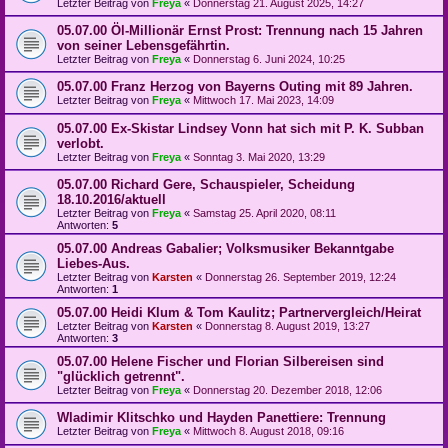
Letzter Beitrag von
Freya
«
Donnerstag 21. August 2025, 14:27
05.07.00 Öl-Millionär Ernst Prost: Trennung nach 15 Jahren
von seiner Lebensgefährtin.
Letzter Beitrag von
Freya
«
Donnerstag 6. Juni 2024, 10:25
05.07.00 Franz Herzog von Bayerns Outing mit 89 Jahren.
Letzter Beitrag von
Freya
«
Mittwoch 17. Mai 2023, 14:09
05.07.00 Ex-Skistar Lindsey Vonn hat sich mit P. K. Subban
verlobt.
Letzter Beitrag von
Freya
«
Sonntag 3. Mai 2020, 13:29
05.07.00 Richard Gere, Schauspieler, Scheidung
18.10.2016/aktuell
Letzter Beitrag von
Freya
«
Samstag 25. April 2020, 08:11
Antworten:
5
05.07.00 Andreas Gabalier; Volksmusiker Bekanntgabe
Liebes-Aus.
Letzter Beitrag von
Karsten
«
Donnerstag 26. September 2019, 12:24
Antworten:
1
05.07.00 Heidi Klum & Tom Kaulitz; Partnervergleich/Heirat
Letzter Beitrag von
Karsten
«
Donnerstag 8. August 2019, 13:27
Antworten:
3
05.07.00 Helene Fischer und Florian Silbereisen sind
"glücklich getrennt".
Letzter Beitrag von
Freya
«
Donnerstag 20. Dezember 2018, 12:06
Wladimir Klitschko und Hayden Panettiere: Trennung
Letzter Beitrag von
Freya
«
Mittwoch 8. August 2018, 09:16