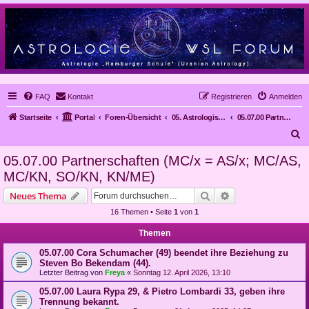
FAQ
Kontakt
Registrieren
Anmelden
Startseite
Portal
Foren-Übersicht
05. Astrologische Gutachten
05.07.00 Partnerschaften (MC/x = AS/x; MC/AS, MC/KN, SO/KN, KN/ME)
S
u
05.07.00 Partnerschaften (MC/x = AS/x; MC/AS,
c
MC/KN, SO/KN, KN/ME)
h
Suche
Erweiterte Suche
Neues Thema
e
16 Themen • Seite
1
von
1
Themen
05.07.00 Cora Schumacher (49) beendet ihre Beziehung zu
Steven Bo Bekendam (44).
Letzter Beitrag von
Freya
«
Sonntag 12. April 2026, 13:10
05.07.00 Laura Rypa 29, & Pietro Lombardi 33, geben ihre
Trennung bekannt.