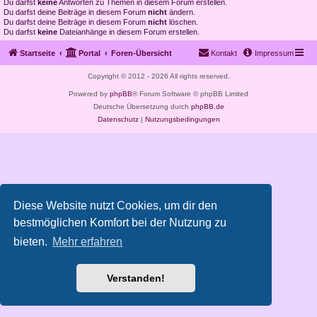
Du darfst
keine
Antworten zu Themen in diesem Forum erstellen.
Du darfst deine Beiträge in diesem Forum
nicht
ändern.
Du darfst deine Beiträge in diesem Forum
nicht
löschen.
Du darfst
keine
Dateianhänge in diesem Forum erstellen.
Startseite
Portal
Foren-Übersicht
Kontakt
Impressum
Copyright © 2012 - 2026 All rights reserved.
Powered by
phpBB
® Forum Software © phpBB Limited
Deutsche Übersetzung durch
phpBB.de
Datenschutz
|
Nutzungsbedingungen
Diese Website nutzt Cookies, um dir den
bestmöglichen Komfort bei der Nutzung zu
bieten.
Mehr erfahren
Verstanden!