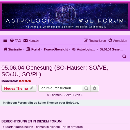
FAQ
Kontakt
Registrieren
Anmelden
Startseite
Portal
Foren-Übersicht
05. Astrologische Gutachten
05.06.04 Genesung (SO-Häuser; SO/VE, SO/JU, SO/PL)
S
u
05.06.04 Genesung (SO-Häuser; SO/VE,
c
SO/JU, SO/PL)
h
Moderator:
Karsten
e
Suche
Erweiterte Suche
Neues Thema
0 Themen • Seite
1
von
1
In diesem Forum gibt es keine Themen oder Beiträge.
BERECHTIGUNGEN IN DIESEM FORUM
Du darfst
keine
neuen Themen in diesem Forum erstellen.