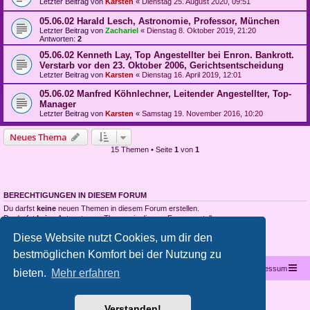
Letzter Beitrag von
Karsten
«
Dienstag 25. August 2020, 09:51
05.06.02 Harald Lesch, Astronomie, Professor, München
Letzter Beitrag von
Zachariel
«
Dienstag 8. Oktober 2019, 21:20
Antworten:
2
05.06.02 Kenneth Lay, Top Angestellter bei Enron. Bankrott.
Verstarb vor den 23. Oktober 2006, Gerichtsentscheidung
Letzter Beitrag von
Karsten
«
Dienstag 16. April 2019, 12:01
05.06.02 Manfred Köhnlechner, Leitender Angestellter, Top-
Manager
Letzter Beitrag von
Karsten
«
Samstag 19. November 2016, 10:20
Neues Thema
15 Themen • Seite
1
von
1
BERECHTIGUNGEN IN DIESEM FORUM
Du darfst
keine
neuen Themen in diesem Forum erstellen.
Du darfst
keine
Antworten zu Themen in diesem Forum erstellen.
Du darfst deine Beiträge in diesem Forum
nicht
ändern.
Diese Website nutzt Cookies, um dir den
Du darfst deine Beiträge in diesem Forum
nicht
löschen.
Du darfst
keine
Dateianhänge in diesem Forum erstellen.
bestmöglichen Komfort bei der Nutzung zu
Startseite
Portal
Foren-Übersicht
Kontakt
Impressum
bieten.
Mehr erfahren
Copyright © 2012 - 2026 All rights reserved.
Verstanden!
Powered by
phpBB
® Forum Software © phpBB Limited