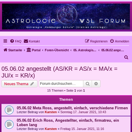
FAQ
Kontakt
Registrieren
Anmelden
Startseite
Portal
Foren-Übersicht
05. Astrologische Gutachten
05.06.02 angestellt (AS/KR = AS/x = MA/x = JU/x = KR/x)
S
u
05.06.02 angestellt (AS/KR = AS/x = MA/x =
c
JU/x = KR/x)
h
Suche
Erweiterte Suche
Neues Thema
e
15 Themen • Seite
1
von
1
Themen
05.06.02 Meta Ross, angestellt, einfach, verschiedene Firmen
Letzter Beitrag von
Karsten
«
Sonntag 17. Januar 2021, 10:43
05.06.02 Erich Ross, Angestellter, einfach, firmatreu, ein
Leben lang
Letzter Beitrag von
Karsten
«
Freitag 15. Januar 2021, 11:16