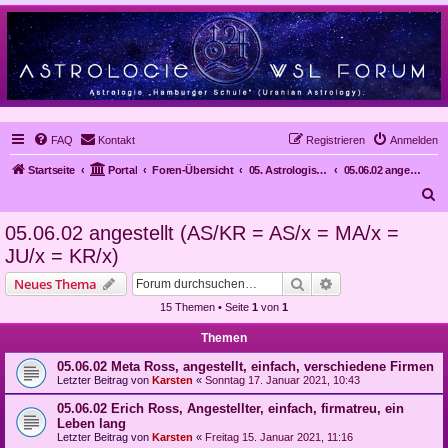
FAQ
Kontakt
Registrieren
Anmelden
Startseite
Portal
Foren-Übersicht
05. Astrologische Gutachten
05.06.02 angestellt (AS/KR = AS/x = MA/x = JU/x = KR/x)
S
u
05.06.02 angestellt (AS/KR = AS/x = MA/x =
c
JU/x = KR/x)
h
Suche
Erweiterte Suche
Neues Thema
e
15 Themen • Seite
1
von
1
Themen
05.06.02 Meta Ross, angestellt, einfach, verschiedene Firmen
Letzter Beitrag von
Karsten
«
Sonntag 17. Januar 2021, 10:43
05.06.02 Erich Ross, Angestellter, einfach, firmatreu, ein
Leben lang
Letzter Beitrag von
Karsten
«
Freitag 15. Januar 2021, 11:16