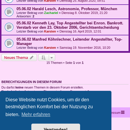
Letzter Beitrag von
Karsten
«
Dienstag 25. August 2020, 09:51
05.06.02 Harald Lesch, Astronomie, Professor, München
Letzter Beitrag von
Zachariel
«
Dienstag 8. Oktober 2019, 21:20
Antworten:
2
05.06.02 Kenneth Lay, Top Angestellter bei Enron. Bankrott.
Verstarb vor den 23. Oktober 2006, Gerichtsentscheidung
Letzter Beitrag von
Karsten
«
Dienstag 16. April 2019, 12:01
05.06.02 Manfred Köhnlechner, Leitender Angestellter, Top-
Manager
Letzter Beitrag von
Karsten
«
Samstag 19. November 2016, 10:20
Neues Thema
15 Themen • Seite
1
von
1
BERECHTIGUNGEN IN DIESEM FORUM
Du darfst
keine
neuen Themen in diesem Forum erstellen.
Du darfst
keine
Antworten zu Themen in diesem Forum erstellen.
Du darfst deine Beiträge in diesem Forum
nicht
ändern.
Diese Website nutzt Cookies, um dir den
Du darfst deine Beiträge in diesem Forum
nicht
löschen.
Du darfst
keine
Dateianhänge in diesem Forum erstellen.
bestmöglichen Komfort bei der Nutzung zu
Startseite
Portal
Foren-Übersicht
Kontakt
Impressum
bieten.
Mehr erfahren
Copyright © 2012 - 2026 All rights reserved.
Verstanden!
Powered by
phpBB
® Forum Software © phpBB Limited