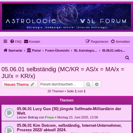
FAQ
Kontakt
Registrieren
Anmelden
Startseite
Portal
Foren-Übersicht
05. Astrologische Gutachten
05.06.01 selbständig (MC/KR = AS/x = MA/x = JU/x = KR/x)
S
u
05.06.01 selbständig (MC/KR = AS/x = MA/x =
c
JU/x = KR/x)
h
Suche
Erweiterte Suche
Neues Thema
e
20 Themen • Seite
1
von
1
Themen
05.06.01 Lucy Guo (30) jüngste Selfmade-Milliardärin der
Welt.
Letzter Beitrag von
Freya
«
Montag 23. Juni 2025, 13:06
05.06.01 Kim Dotcom, selbständig, Internet-Unternehmer,
Prozess 2022/ aktuell 2024.