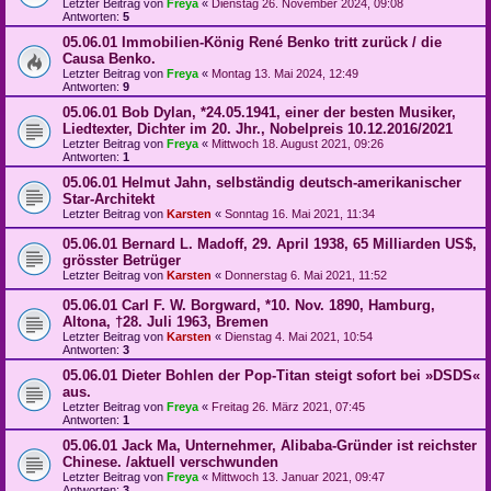
Letzter Beitrag von
Freya
«
Dienstag 26. November 2024, 09:08
Antworten:
5
05.06.01 Immobilien-König René Benko tritt zurück / die
Causa Benko.
Letzter Beitrag von
Freya
«
Montag 13. Mai 2024, 12:49
Antworten:
9
05.06.01 Bob Dylan, *24.05.1941, einer der besten Musiker,
Liedtexter, Dichter im 20. Jhr., Nobelpreis 10.12.2016/2021
Letzter Beitrag von
Freya
«
Mittwoch 18. August 2021, 09:26
Antworten:
1
05.06.01 Helmut Jahn, selbständig deutsch-amerikanischer
Star-Architekt
Letzter Beitrag von
Karsten
«
Sonntag 16. Mai 2021, 11:34
05.06.01 Bernard L. Madoff, 29. April 1938, 65 Milliarden US$,
grösster Betrüger
Letzter Beitrag von
Karsten
«
Donnerstag 6. Mai 2021, 11:52
05.06.01 Carl F. W. Borgward, *10. Nov. 1890, Hamburg,
Altona, †28. Juli 1963, Bremen
Letzter Beitrag von
Karsten
«
Dienstag 4. Mai 2021, 10:54
Antworten:
3
05.06.01 Dieter Bohlen der Pop-Titan steigt sofort bei »DSDS«
aus.
Letzter Beitrag von
Freya
«
Freitag 26. März 2021, 07:45
Antworten:
1
05.06.01 Jack Ma, Unternehmer, Alibaba-Gründer ist reichster
Chinese. /aktuell verschwunden
Letzter Beitrag von
Freya
«
Mittwoch 13. Januar 2021, 09:47
Antworten:
3