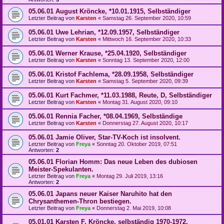
05.06.01 August Kröncke, *10.01.1915, Selbständiger
Letzter Beitrag von
Karsten
«
Samstag 26. September 2020, 10:59
05.06.01 Uwe Lehrian, *12.09.1957, Selbständiger
Letzter Beitrag von
Karsten
«
Mittwoch 16. September 2020, 10:33
05.06.01 Werner Krause, *25.04.1920, Selbständiger
Letzter Beitrag von
Karsten
«
Sonntag 13. September 2020, 12:00
05.06.01 Kristof Fachlema, *28.09.1958, Selbständiger
Letzter Beitrag von
Karsten
«
Samstag 5. September 2020, 09:39
05.06.01 Kurt Fachmer, *11.03.1988, Reute, D, Selbständiger
Letzter Beitrag von
Karsten
«
Montag 31. August 2020, 09:10
05.06.01 Rennia Facher, *08.04.1969, Selbständige
Letzter Beitrag von
Karsten
«
Donnerstag 27. August 2020, 10:17
05.06.01 Jamie Oliver, Star-TV-Koch ist insolvent.
Letzter Beitrag von
Freya
«
Sonntag 20. Oktober 2019, 07:51
Antworten:
2
05.06.01 Florian Homm: Das neue Leben des dubiosen
Meister-Spekulanten.
Letzter Beitrag von
Freya
«
Montag 29. Juli 2019, 13:16
Antworten:
2
05.06.01 Japans neuer Kaiser Naruhito hat den
Chrysanthemen-Thron bestiegen.
Letzter Beitrag von
Freya
«
Donnerstag 2. Mai 2019, 10:08
05.01.01 Karsten F. Kröncke, selbständig 1970-1972,