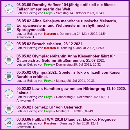
03.03.06 Dorothy Hoffner 104-jährige offiziell die älteste
Fallschirmspringerin der Welt.
Letzter Beitrag von
Freya
«
Samstag 14. Oktober 2023, 10:49
05.05.02 Alina Kabajewa mehrfache russische Meisterin,
Europameisterin und Weltmeisterin in rhythmischer
Sportgymnastik
Letzter Beitrag von
Karsten
«
Donnerstag 24. März 2022, 11:54
Antworten:
1
05.05.02 Besuch erhalten, 28.12.2021
Letzter Beitrag von
Karsten
«
Dienstag 4. Januar 2022, 14:50
05.05.02 Olympiadebütantin Anna Kiesenhofer fährt für
Österreich zu Gold im Straßenrennen. 25.07.2021
Letzter Beitrag von
Freya
«
Donnerstag 29. Juli 2021, 10:32
05.05.02 Olympia 2021: Spiele in Tokio offiziell von Kaiser
Naruhito eröffnet.
Letzter Beitrag von
Freya
«
Montag 26. Juli 2021, 09:33
05.02.02 Lewis Hamilton gewinnt am Nürburgring 11.10.2020.
/ aktuell
Letzter Beitrag von
Freya
«
Donnerstag 3. Dezember 2020, 07:31
Antworten:
4
05.05.02 Formel1: GP von Österreich.
Letzter Beitrag von
Freya
«
Montag 1. Juli 2019, 09:49
03.03.06 Fußball WM 2018 D'land vs. Mexiko, Prognose
Letzter Beitrag von
Karsten
«
Dienstag 3. Juli 2018, 12:41
Antworten:
11