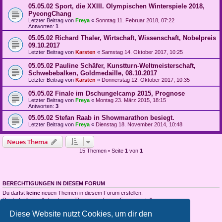
05.05.02 Sport, die XXIII. Olympischen Winterspiele 2018,
PyeongChang
Letzter Beitrag von
Freya
«
Sonntag 11. Februar 2018, 07:22
Antworten:
1
05.05.02 Richard Thaler, Wirtschaft, Wissenschaft, Nobelpreis
09.10.2017
Letzter Beitrag von
Karsten
«
Samstag 14. Oktober 2017, 10:25
05.05.02 Pauline Schäfer, Kunstturn-Weltmeisterschaft,
Schwebebalken, Goldmedaille, 08.10.2017
Letzter Beitrag von
Karsten
«
Donnerstag 12. Oktober 2017, 10:35
05.05.02 Finale im Dschungelcamp 2015, Prognose
Letzter Beitrag von
Freya
«
Montag 23. März 2015, 18:15
Antworten:
3
05.05.02 Stefan Raab in Showmarathon besiegt.
Letzter Beitrag von
Freya
«
Dienstag 18. November 2014, 10:48
Neues Thema
15 Themen • Seite
1
von
1
BERECHTIGUNGEN IN DIESEM FORUM
Du darfst
keine
neuen Themen in diesem Forum erstellen.
Du darfst
keine
Antworten zu Themen in diesem Forum erstellen.
Du darfst deine Beiträge in diesem Forum
nicht
ändern.
Diese Website nutzt Cookies, um dir den
Du darfst deine Beiträge in diesem Forum
nicht
löschen.
Du darfst
keine
Dateianhänge in diesem Forum erstellen.