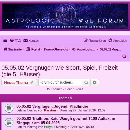
FAQ
Kontakt
Registrieren
Anmelden
Startseite
Portal
Foren-Übersicht
05. Astrologische Gutachten
05.05.02 Vergnügen wie Sport, Spiel, Freizeit (die 5. Häuser)
S
u
05.05.02 Vergnügen wie Sport, Spiel, Freizeit
c
(die 5. Häuser)
h
Suche
Erweiterte Suche
Neues Thema
e
15 Themen • Seite
1
von
1
Themen
05.05.02 Vergnügen, Jugend, Pfadfinder
Letzter Beitrag von
Karsten
«
Dienstag 27. Januar 2026, 12:32
05.05.02 Triathlon: Kate Waugh gewinnt T100 Auftakt in
Singapur am 05.04.2025.
Letzter Beitrag von
Freya
«
Montag 7. April 2025, 08:18