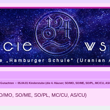
e Gutachten
05.04.01 Kinderstube (die 4. Häuser; SO/MO, SO/ME, SO/PL, MC/CU, AS
; SO/MO, SO/ME, SO/PL, MC/CU, AS/CU)
eiterte Suche