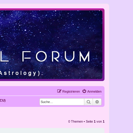
Registrieren
Anmelden
/CU)
Suche
Erweiterte Suche
0 Themen • Seite
1
von
1