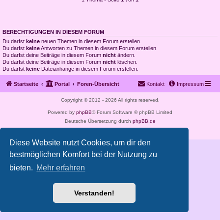
BERECHTIGUNGEN IN DIESEM FORUM
Du darfst
keine
neuen Themen in diesem Forum erstellen.
Du darfst
keine
Antworten zu Themen in diesem Forum erstellen.
Du darfst deine Beiträge in diesem Forum
nicht
ändern.
Du darfst deine Beiträge in diesem Forum
nicht
löschen.
Du darfst
keine
Dateianhänge in diesem Forum erstellen.
Startseite
Portal
Foren-Übersicht
Kontakt
Impressum
Copyright © 2012 - 2026 All rights reserved.
Powered by
phpBB
® Forum Software © phpBB Limited
Deutsche Übersetzung durch
phpBB.de
Datenschutz
|
Nutzungsbedingungen
Diese Website nutzt Cookies, um dir den
bestmöglichen Komfort bei der Nutzung zu
bieten.
Mehr erfahren
Verstanden!