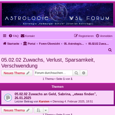
FAQ
Kontakt
Registrieren
Anmelden
Startseite
Portal
Foren-Übersicht
05. Astrologische Gutachten
05.02.02 Zuwachs, Verlust, Sparsamkeit, Verschwendung
S
u
05.02.02 Zuwachs, Verlust, Sparsamkeit,
c
Verschwendung
h
Suche
Erweiterte Suche
Neues Thema
e
1 Thema • Seite
1
von
1
Themen
05.02.02 Zuwachs an Geld, Sabrina, „etwas finden",
26.01.2025
Letzter Beitrag von
Karsten
«
Dienstag 4. Februar 2025, 18:51
Neues Thema
1 Thema • Seite
1
von
1