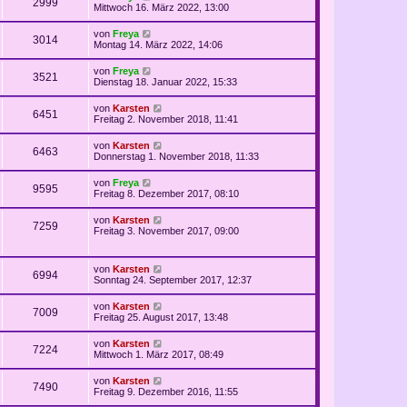
2999
Mittwoch 16. März 2022, 13:00
von
Freya
3014
Montag 14. März 2022, 14:06
von
Freya
3521
Dienstag 18. Januar 2022, 15:33
von
Karsten
6451
Freitag 2. November 2018, 11:41
von
Karsten
6463
Donnerstag 1. November 2018, 11:33
von
Freya
9595
Freitag 8. Dezember 2017, 08:10
von
Karsten
7259
Freitag 3. November 2017, 09:00
von
Karsten
6994
Sonntag 24. September 2017, 12:37
von
Karsten
7009
Freitag 25. August 2017, 13:48
von
Karsten
7224
Mittwoch 1. März 2017, 08:49
von
Karsten
7490
Freitag 9. Dezember 2016, 11:55