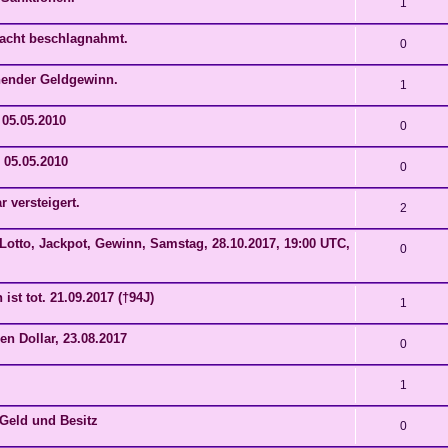
1
jacht beschlagnahmt.
0
hender Geldgewinn.
1
 05.05.2010
0
, 05.05.2010
0
r versteigert.
2
otto, Jackpot, Gewinn, Samstag, 28.10.2017, 19:00 UTC,
0
 ist tot. 21.09.2017 (†94J)
1
en Dollar, 23.08.2017
0
1
 Geld und Besitz
0