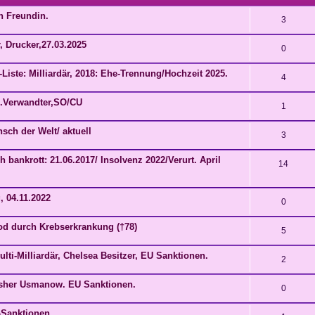
n Freundin.
3
, Drucker,27.03.2025
0
Liste: Milliardär, 2018: Ehe-Trennung/Hochzeit 2025.
4
nl.Verwandter,SO/CU
1
nsch der Welt/ aktuell
3
 bankrott: 21.06.2017/ Insolvenz 2022/Verurt. April
14
, 04.11.2022
0
 Tod durch Krebserkrankung (†78)
5
ti-Milliardär, Chelsea Besitzer, EU Sanktionen.
2
lisher Usmanow. EU Sanktionen.
0
-Sanktionen.