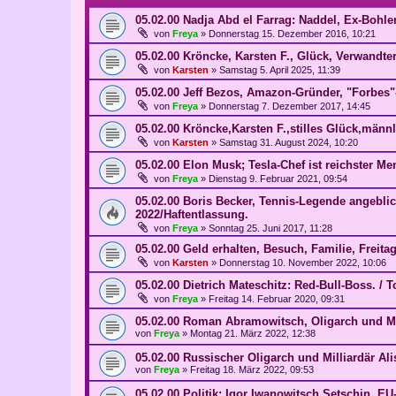
05.02.00 Nadja Abd el Farrag: Naddel, Ex-Bohle
von
Freya
»
Donnerstag 15. Dezember 2016, 10:21
05.02.00 Kröncke, Karsten F., Glück, Verwandter
von
Karsten
»
Samstag 5. April 2025, 11:39
05.02.00 Jeff Bezos, Amazon-Gründer, "Forbes"-
von
Freya
»
Donnerstag 7. Dezember 2017, 14:45
05.02.00 Kröncke,Karsten F.,stilles Glück,män
von
Karsten
»
Samstag 31. August 2024, 10:20
05.02.00 Elon Musk; Tesla-Chef ist reichster Me
von
Freya
»
Dienstag 9. Februar 2021, 09:54
05.02.00 Boris Becker, Tennis-Legende angeblich
2022/Haftentlassung.
von
Freya
»
Sonntag 25. Juni 2017, 11:28
05.02.00 Geld erhalten, Besuch, Familie, Freitag
von
Karsten
»
Donnerstag 10. November 2022, 10:06
05.02.00 Dietrich Mateschitz: Red-Bull-Boss. /
von
Freya
»
Freitag 14. Februar 2020, 09:31
05.02.00 Roman Abramowitsch, Oligarch und Mul
von
Freya
»
Montag 21. März 2022, 12:38
05.02.00 Russischer Oligarch und Milliardär A
von
Freya
»
Freitag 18. März 2022, 09:53
05.02.00 Politik: Igor Iwanowitsch Setschin, EU