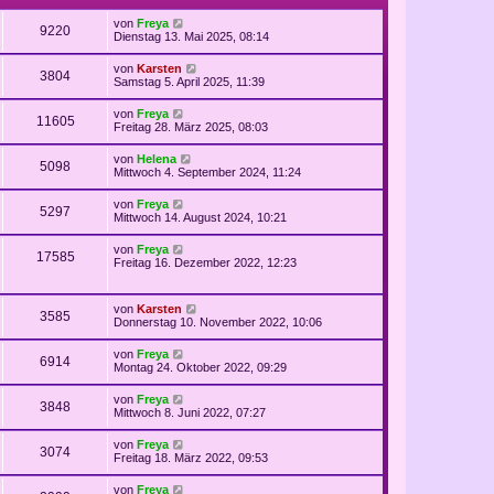
von
Freya
9220
Dienstag 13. Mai 2025, 08:14
von
Karsten
3804
Samstag 5. April 2025, 11:39
von
Freya
11605
Freitag 28. März 2025, 08:03
von
Helena
5098
Mittwoch 4. September 2024, 11:24
von
Freya
5297
Mittwoch 14. August 2024, 10:21
von
Freya
17585
Freitag 16. Dezember 2022, 12:23
von
Karsten
3585
Donnerstag 10. November 2022, 10:06
von
Freya
6914
Montag 24. Oktober 2022, 09:29
von
Freya
3848
Mittwoch 8. Juni 2022, 07:27
von
Freya
3074
Freitag 18. März 2022, 09:53
von
Freya