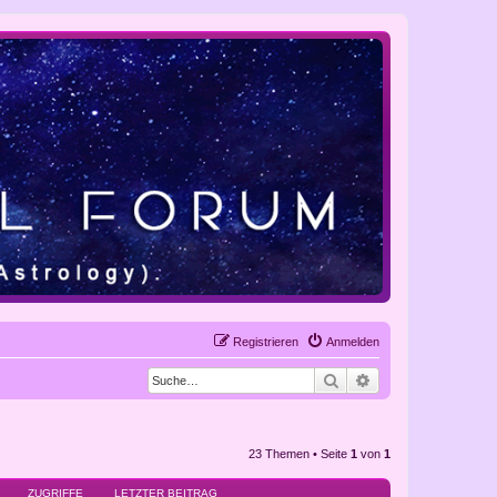
Registrieren
Anmelden
Suche
Erweiterte Suche
23 Themen • Seite
1
von
1
ZUGRIFFE
LETZTER BEITRAG