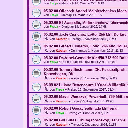
von
Freya
»
Mittwoch 16. März 2022, 10:43
05.02.00 Oligarch Andrei Melnitschenkos Mega
von
Freya
»
Montag 14. März 2022, 14:06
05.02.00 El Awadalla, Millionenshow: überrasc
von
Freya
»
Dienstag 18. Januar 2022, 14:48
05.02.00 Jacki Cisneros, Lotto, 266 Mill Dollars,
von
Karsten
»
Freitag 2. November 2018, 11:41
05.02.00 Gilbert Cisneros, Lotto, 266 Mio Dollar
von
Karsten
»
Donnerstag 1. November 2018, 11:33
05.02.00 Da-Vinci-Gemälde für 450.312.500 Dolla
von
Freya
»
Donnerstag 16. November 2017, 12:01
05.02.00 Tommy Bechmann, DK, Fussballprofi, L
Kopenhagen, DK
von
Karsten
»
Freitag 3. November 2017, 09:00
05.08.02 Liliane Bettencourt: L’Oreal-Milliardärin
von
Freya
»
Freitag 22. September 2017, 09:34
05.02.00 Mavis Wanczyk, Powerball, 759 Million
von
Karsten
»
Freitag 25. August 2017, 13:48
05.02.00 Robert Geiss, Selfmade-Millionär
von
Freya
»
Freitag 24. Februar 2017, 14:13
05.02.00 Bill Gates, Übungshoroskop, sehr viel
von
Karsten
»
Freitag 9. Dezember 2016, 11:55