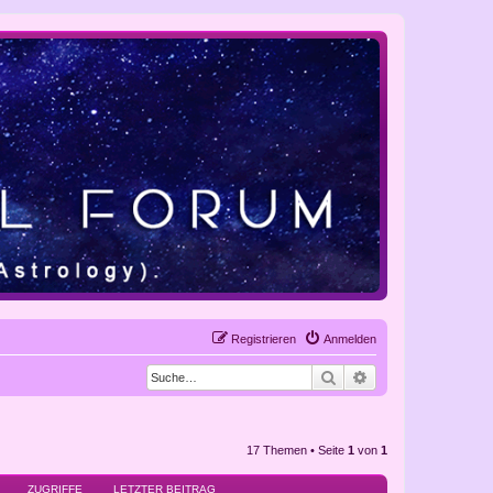
Registrieren
Anmelden
Suche
Erweiterte Suche
17 Themen • Seite
1
von
1
ZUGRIFFE
LETZTER BEITRAG