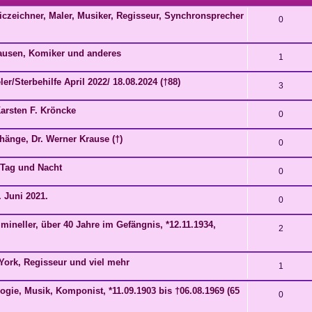
iczeichner, Maler, Musiker, Regisseur, Synchronsprecher
0
hausen, Komiker und anderes
1
er/Sterbehilfe April 2022/ 18.08.2024 (†88)
3
arsten F. Kröncke
0
änge, Dr. Werner Krause (†)
0
e Tag und Nacht
0
. Juni 2021.
0
ineller, über 40 Jahre im Gefängnis, *12.11.1934,
2
York, Regisseur und viel mehr
1
gie, Musik, Komponist, *11.09.1903 bis †06.08.1969 (65
0