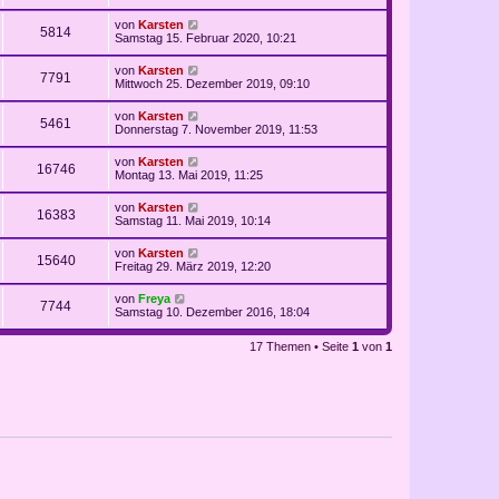
von
Karsten
5814
Samstag 15. Februar 2020, 10:21
von
Karsten
7791
Mittwoch 25. Dezember 2019, 09:10
von
Karsten
5461
Donnerstag 7. November 2019, 11:53
von
Karsten
16746
Montag 13. Mai 2019, 11:25
von
Karsten
16383
Samstag 11. Mai 2019, 10:14
von
Karsten
15640
Freitag 29. März 2019, 12:20
von
Freya
7744
Samstag 10. Dezember 2016, 18:04
17 Themen • Seite
1
von
1