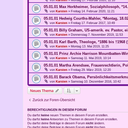
05.01.01 Max Horkheimer, Sozialphilosoph, *14.
von
Karsten
»
Freitag 14. Februar 2020, 11:21
05.01.01 Hedwig Courths-Mahler, *Montag, 18.02
von
Karsten
»
Freitag 17. Februar 2017, 10:49
05.01.01 Billy Graham, US-amerik. ev. Pastor, e
von
Karsten
»
Donnerstag 7. November 2019, 11:53
05.01.01 Karl Barth, Theologe, *1886 bis †1968 (
von
Karsten
»
Montag 13. Mai 2019, 11:25
05.01.01 Prinz Archie Harrison Mountbatten-Win
von
Karsten
»
Samstag 11. Mai 2019, 10:14
05.01.01 Martha Arendsee, Frauenrechtlerin, Pol
von
Karsten
»
Freitag 29. März 2019, 12:20
05.01.01 Barack Obama, Persönlichkeitsmerkm
von
Karsten
»
Samstag 10. Dezember 2016, 10:42
Neues Thema
Zurück zur Foren-Übersicht
BERECHTIGUNGEN IN DIESEM FORUM
Du darfst
keine
neuen Themen in diesem Forum erstellen.
Du darfst
keine
Antworten zu Themen in diesem Forum erstellen.
Du darfst deine Beiträge in diesem Forum
nicht
ändern.
Du darfst deine Beiträge in diesem Forum
nicht
löschen.