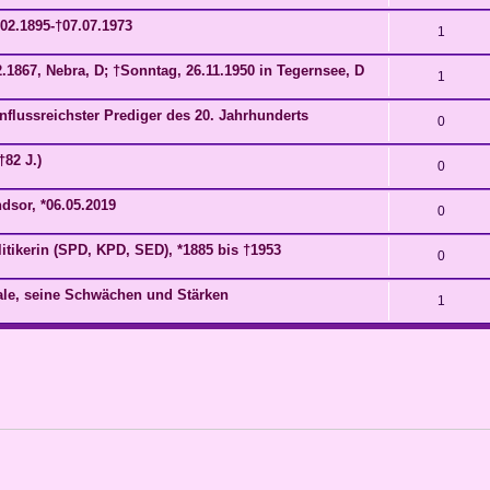
02.1895-†07.07.1973
1
.1867, Nebra, D; †Sonntag, 26.11.1950 in Tegernsee, D
1
influssreichster Prediger des 20. Jahrhunderts
0
†82 J.)
0
dsor, *06.05.2019
0
itikerin (SPD, KPD, SED), *1885 bis †1953
0
ale, seine Schwächen und Stärken
1