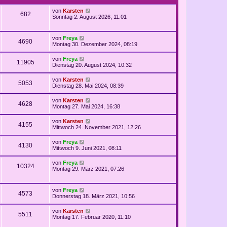
von
Karsten
682
Sonntag 2. August 2026, 11:01
von
Freya
4690
Montag 30. Dezember 2024, 08:19
von
Freya
11905
Dienstag 20. August 2024, 10:32
von
Karsten
5053
Dienstag 28. Mai 2024, 08:39
von
Karsten
4628
Montag 27. Mai 2024, 16:38
von
Karsten
4155
Mittwoch 24. November 2021, 12:26
von
Freya
4130
Mittwoch 9. Juni 2021, 08:11
von
Freya
10324
Montag 29. März 2021, 07:26
von
Freya
4573
Donnerstag 18. März 2021, 10:56
von
Karsten
5511
Montag 17. Februar 2020, 11:10