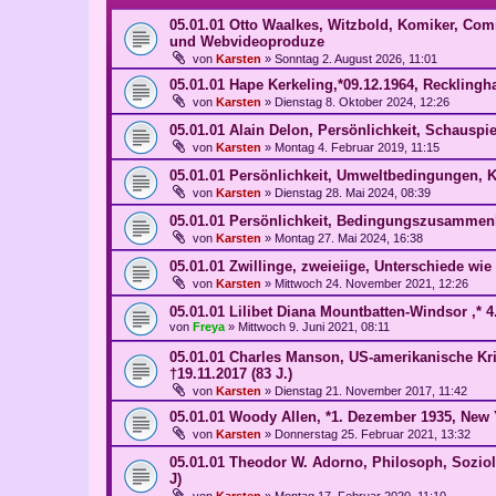
05.01.01 Otto Waalkes, Witzbold, Komiker, Com
und Webvideoproduze
von
Karsten
»
Sonntag 2. August 2026, 11:01
05.01.01 Hape Kerkeling,*09.12.1964, Reckling
von
Karsten
»
Dienstag 8. Oktober 2024, 12:26
05.01.01 Alain Delon, Persönlichkeit, Schauspiel
von
Karsten
»
Montag 4. Februar 2019, 11:15
05.01.01 Persönlichkeit, Umweltbedingungen, K
von
Karsten
»
Dienstag 28. Mai 2024, 08:39
05.01.01 Persönlichkeit, Bedingungszusammenh
von
Karsten
»
Montag 27. Mai 2024, 16:38
05.01.01 Zwillinge, zweieiige, Unterschiede wi
von
Karsten
»
Mittwoch 24. November 2021, 12:26
05.01.01 Lilibet Diana Mountbatten-Windsor ,* 4
von
Freya
»
Mittwoch 9. Juni 2021, 08:11
05.01.01 Charles Manson, US-amerikanische Krim
†19.11.2017 (83 J.)
von
Karsten
»
Dienstag 21. November 2017, 11:42
05.01.01 Woody Allen, *1. Dezember 1935, New 
von
Karsten
»
Donnerstag 25. Februar 2021, 13:32
05.01.01 Theodor W. Adorno, Philosoph, Soziolo
J)
von
Karsten
»
Montag 17. Februar 2020, 11:10