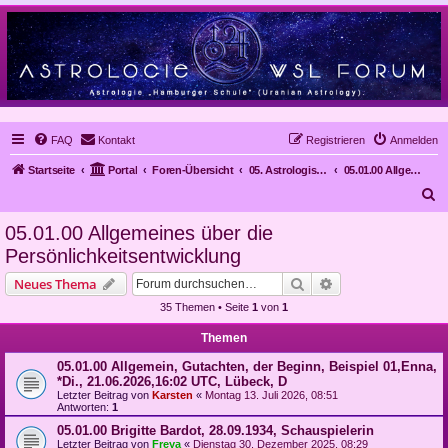
FAQ
Kontakt
Registrieren
Anmelden
Startseite
Portal
Foren-Übersicht
05. Astrologische Gutachten
05.01.00 Allgemeines über die Persönlichkeitsentwicklung
S
u
05.01.00 Allgemeines über die
c
Persönlichkeitsentwicklung
h
Suche
Erweiterte Suche
Neues Thema
e
35 Themen • Seite
1
von
1
Themen
05.01.00 Allgemein, Gutachten, der Beginn, Beispiel 01,Enna,
*Di., 21.06.2026,16:02 UTC, Lübeck, D
Letzter Beitrag von
Karsten
«
Montag 13. Juli 2026, 08:51
Antworten:
1
05.01.00 Brigitte Bardot, 28.09.1934, Schauspielerin
Letzter Beitrag von
Freya
«
Dienstag 30. Dezember 2025, 08:29