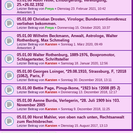
05.01.00 Adolf Hitler, Einbürgerung, Vereidigung,
25.+26.02.1932
Letzter Beitrag von
Freya
«
Dienstag 23. Februar 2021, 10:42
Antworten:
1
05.01.00 Christian Drosten, Virologe; Bundesverdienstkreuz
verliehen bekommen.
Letzter Beitrag von
Freya
«
Donnerstag 15. Oktober 2020, 10:37
05.01.00 Wilhelm Beckmann, Anwalt, Astrologe, Walter
Rothenburg, Max Schmeling
Letzter Beitrag von
Karsten
«
Sonntag 1. März 2020, 09:49
Antworten:
2
05.01.00 Walter Rothenburg, 1889-1976, Boxpromotor,
Schlagertexter, Schriftsteller
Letzter Beitrag von
Karsten
«
Samstag 18. Januar 2020, 12:56
05.01.00 Georges Loinger, *29.08.1910, Strassburg, F, †2018
(108J), Paris, F
Letzter Beitrag von
Karsten
«
Sonntag 30. Dezember 2018, 13:11
05.01.00 Bettie Page, Pinup-Ikone, *1923 bis †2008 (85 J)
Letzter Beitrag von
Karsten
«
Donnerstag 13. Dezember 2018, 12:17
05.01.00 Aenne Burda, Verlegerin, *28. Juli 1909 bis †03.
November 2005
Letzter Beitrag von
Karsten
«
Sonntag 9. Dezember 2018, 11:25
05.01.00 Horst Mahler, von oben nach unten, Rechtsanwalt
zum Rechtsbrecher.
Letzter Beitrag von
Karsten
«
Dienstag 15. August 2017, 13:13