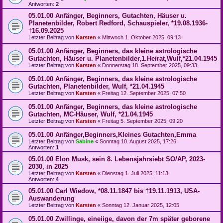
Antworten:
2
05.01.00 Anfänger, Beginners, Gutachten, Häuser u.
Planetenbilder, Robert Redford, Schauspieler, *19.08.1936-
†16.09.2025
Letzter Beitrag von
Karsten
«
Mittwoch 1. Oktober 2025, 09:13
05.01.00 Anfänger, Beginners, das kleine astrologische
Gutachten, Häuser u. Planetenbilder,1.Heirat,Wulf,*21.04.1945
Letzter Beitrag von
Karsten
«
Donnerstag 18. September 2025, 09:33
05.01.00 Anfänger, Beginners, das kleine astrologische
Gutachten, Planetenbilder, Wulf, *21.04.1945
Letzter Beitrag von
Karsten
«
Freitag 12. September 2025, 07:50
05.01.00 Anfänger, Beginners, das kleine astrologische
Gutachten, MC-Häuser, Wulf, *21.04.1945
Letzter Beitrag von
Karsten
«
Freitag 5. September 2025, 09:20
05.01.00 Anfänger,Beginners,Kleines Gutachten,Emma
Letzter Beitrag von
Sabine
«
Sonntag 10. August 2025, 17:26
Antworten:
1
05.01.00 Elon Musk, sein 8. Lebensjahrsiebt SO/AP, 2023-
2030, in 2025
Letzter Beitrag von
Karsten
«
Dienstag 1. Juli 2025, 11:13
Antworten:
4
05.01.00 Carl Wiedow, *08.11.1847 bis †19.11.1913, USA-
Auswanderung
Letzter Beitrag von
Karsten
«
Sonntag 12. Januar 2025, 12:05
05.01.00 Zwillinge, eineiige, davon der 7m später geborene