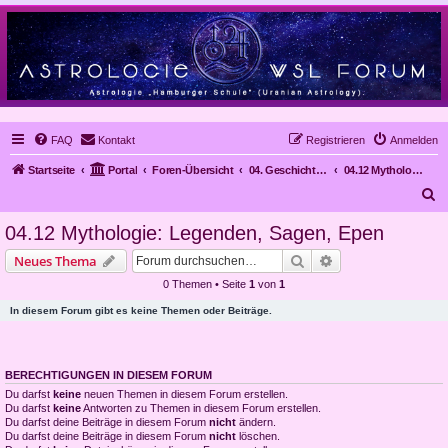
FAQ
Kontakt
Registrieren
Anmelden
Startseite
Portal
Foren-Übersicht
04. Geschichte der Astrologie
04.12 Mythologie: Legenden, Sagen, Epen
S
u
04.12 Mythologie: Legenden, Sagen, Epen
c
Suche
Erweiterte Suche
Neues Thema
h
0 Themen • Seite
1
von
1
e
In diesem Forum gibt es keine Themen oder Beiträge.
BERECHTIGUNGEN IN DIESEM FORUM
Du darfst
keine
neuen Themen in diesem Forum erstellen.
Du darfst
keine
Antworten zu Themen in diesem Forum erstellen.
Du darfst deine Beiträge in diesem Forum
nicht
ändern.
Du darfst deine Beiträge in diesem Forum
nicht
löschen.