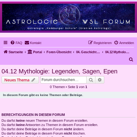
FAQ
Kontakt
Registrieren
Anmelden
Startseite
Portal
Foren-Übersicht
04. Geschichte der Astrologie
04.12 Mythologie: Legenden, Sagen, Epen
S
u
04.12 Mythologie: Legenden, Sagen, Epen
c
Suche
Erweiterte Suche
Neues Thema
h
0 Themen • Seite
1
von
1
e
In diesem Forum gibt es keine Themen oder Beiträge.
BERECHTIGUNGEN IN DIESEM FORUM
Du darfst
keine
neuen Themen in diesem Forum erstellen.
Du darfst
keine
Antworten zu Themen in diesem Forum erstellen.
Du darfst deine Beiträge in diesem Forum
nicht
ändern.
Du darfst deine Beiträge in diesem Forum
nicht
löschen.