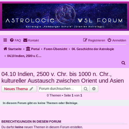
FAQ
Kontakt
Registrieren
Anmelden
Startseite
Portal
Foren-Übersicht
04. Geschichte der Astrologie
04.10 Indien, 2500 v. Chr. bis 1000 n. Chr., kultureller Austausch zwischen Orient und Asien
S
u
04.10 Indien, 2500 v. Chr. bis 1000 n. Chr.,
c
kultureller Austausch zwischen Orient und Asien
h
Suche
Erweiterte Suche
Neues Thema
e
0 Themen • Seite
1
von
1
In diesem Forum gibt es keine Themen oder Beiträge.
BERECHTIGUNGEN IN DIESEM FORUM
Du darfst
keine
neuen Themen in diesem Forum erstellen.