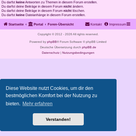
Du darfst
keine
Antworten zu Themen in diesem Forum erstellen.
Du darfst deine Beiträge in diesem Forum
nicht
ändern.
Du darfst deine Beiträge in diesem Forum
nicht
löschen.
Du darfst
keine
Dateianhänge in diesem Forum erstellen.
Startseite
Portal
Foren-Übersicht
Kontakt
Impressum
Copyright © 2012 - 2026 All rights reserved.
Powered by
phpBB
® Forum Software © phpBB Limited
Deutsche Übersetzung durch
phpBB.de
Datenschutz
|
Nutzungsbedingungen
Diese Website nutzt Cookies, um dir den
bestmöglichen Komfort bei der Nutzung zu
bieten.
Mehr erfahren
Verstanden!