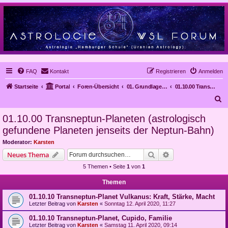
FAQ
Kontakt
Registrieren
Anmelden
Startseite
Portal
Foren-Übersicht
01. Grundlagen der Astrologie
01.10.00 Transneptun-Planeten (astrologisch gefundene Planeten jenseits der Neptun-Bahn)
S
u
01.10.00 Transneptun-Planeten (astrologisch
c
gefundene Planeten jenseits der Neptun-Bahn)
h
Moderator:
Karsten
e
Suche
Erweiterte Suche
Neues Thema
5 Themen • Seite
1
von
1
Themen
01.10.10 Transneptun-Planet Vulkanus: Kraft, Stärke, Macht
Letzter Beitrag von
Karsten
«
Sonntag 12. April 2020, 11:27
01.10.10 Transneptun-Planet, Cupido, Familie
Letzter Beitrag von
Karsten
«
Samstag 11. April 2020, 09:14