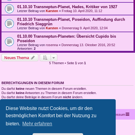
01.10.10 Transneptun-Planet, Hades, Kritiker von 1927
Letzter Beitrag von
Karsten
«
Freitag 10. April 2020, 11:12
01.10.10 Transneptun-Planet, Poseidon, Auffindung durch
Friedrich Sieggrün
Letzter Beitrag von
Karsten
«
Donnerstag 9. April 2020, 12:04
01.10.00 Transneptun-Planeten: Übersicht Cupido bis
Poseidon
Letzter Beitrag von
rosenna
«
Donnerstag 13. Oktober 2016, 20:52
Antworten:
2
Neues Thema
5 Themen • Seite
1
von
1
BERECHTIGUNGEN IN DIESEM FORUM
Du darfst
keine
neuen Themen in diesem Forum erstellen.
Du darfst
keine
Antworten zu Themen in diesem Forum erstellen.
Du darfst deine Beiträge in diesem Forum
nicht
ändern.
Du darfst deine Beiträge in diesem Forum
nicht
löschen.
Du darfst
keine
Dateianhänge in diesem Forum erstellen.
Diese Website nutzt Cookies, um dir den
Startseite
Portal
Foren-Übersicht
Kontakt
Impressum
bestmöglichen Komfort bei der Nutzung zu
bieten.
Mehr erfahren
Copyright © 2012 - 2026 All rights reserved.
Powered by
phpBB
® Forum Software © phpBB Limited