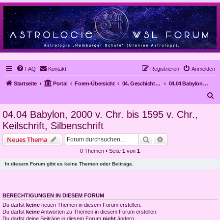
FAQ
Kontakt
Registrieren
Anmelden
Startseite
Portal
Foren-Übersicht
04. Geschichte der Astrologie
04.04 Babylon, 2000 v. Chr. bis 1595 v. Chr., Keilschrift, Silbenschrift
S
u
04.04 Babylon, 2000 v. Chr. bis 1595 v. Chr.,
c
Keilschrift, Silbenschrift
h
Suche
Erweiterte Suche
Neues Thema
e
0 Themen • Seite
1
von
1
In diesem Forum gibt es keine Themen oder Beiträge.
BERECHTIGUNGEN IN DIESEM FORUM
Du darfst
keine
neuen Themen in diesem Forum erstellen.
Du darfst
keine
Antworten zu Themen in diesem Forum erstellen.
Du darfst deine Beiträge in diesem Forum
nicht
ändern.