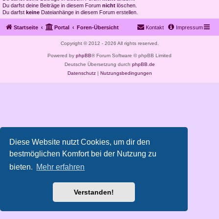
Du darfst deine Beiträge in diesem Forum
nicht
löschen.
Du darfst
keine
Dateianhänge in diesem Forum erstellen.
Startseite
Portal
Foren-Übersicht
Kontakt
Impressum
Copyright © 2012 - 2026 All rights reserved.
Powered by
phpBB
® Forum Software © phpBB Limited
Deutsche Übersetzung durch
phpBB.de
Datenschutz
|
Nutzungsbedingungen
Diese Website nutzt Cookies, um dir den
bestmöglichen Komfort bei der Nutzung zu
bieten.
Mehr erfahren
Verstanden!