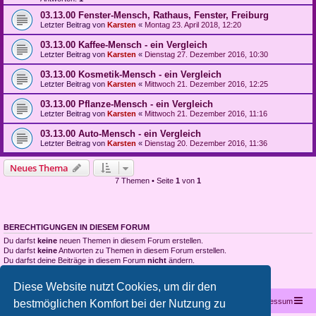
03.13.00 Fenster-Mensch, Rathaus, Fenster, Freiburg
Letzter Beitrag von
Karsten
«
Montag 23. April 2018, 12:20
03.13.00 Kaffee-Mensch - ein Vergleich
Letzter Beitrag von
Karsten
«
Dienstag 27. Dezember 2016, 10:30
03.13.00 Kosmetik-Mensch - ein Vergleich
Letzter Beitrag von
Karsten
«
Mittwoch 21. Dezember 2016, 12:25
03.13.00 Pflanze-Mensch - ein Vergleich
Letzter Beitrag von
Karsten
«
Mittwoch 21. Dezember 2016, 11:16
03.13.00 Auto-Mensch - ein Vergleich
Letzter Beitrag von
Karsten
«
Dienstag 20. Dezember 2016, 11:36
Neues Thema
7 Themen • Seite
1
von
1
BERECHTIGUNGEN IN DIESEM FORUM
Du darfst
keine
neuen Themen in diesem Forum erstellen.
Du darfst
keine
Antworten zu Themen in diesem Forum erstellen.
Du darfst deine Beiträge in diesem Forum
nicht
ändern.
Du darfst deine Beiträge in diesem Forum
nicht
löschen.
Du darfst
keine
Dateianhänge in diesem Forum erstellen.
Diese Website nutzt Cookies, um dir den
Startseite
Portal
Foren-Übersicht
Kontakt
Impressum
bestmöglichen Komfort bei der Nutzung zu