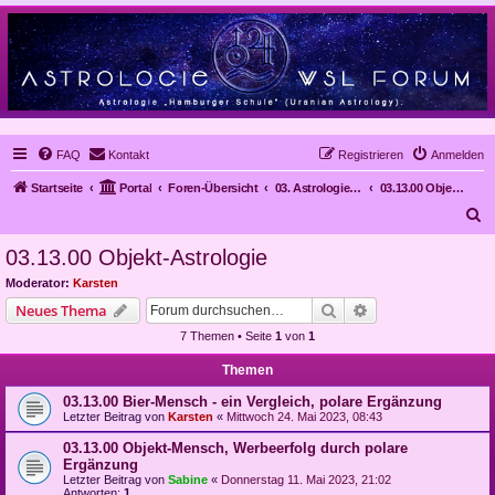
FAQ
Kontakt
Registrieren
Anmelden
Startseite
Portal
Foren-Übersicht
03. Astrologie im Alltag, Mundanastrologie, Stundenastrologie, Objekt-Astrologie
03.13.00 Objekt-Astrologie
S
u
03.13.00 Objekt-Astrologie
c
Moderator:
Karsten
h
Suche
Erweiterte Suche
Neues Thema
e
7 Themen • Seite
1
von
1
Themen
03.13.00 Bier-Mensch - ein Vergleich, polare Ergänzung
Letzter Beitrag von
Karsten
«
Mittwoch 24. Mai 2023, 08:43
03.13.00 Objekt-Mensch, Werbeerfolg durch polare
Ergänzung
Letzter Beitrag von
Sabine
«
Donnerstag 11. Mai 2023, 21:02
Antworten:
1