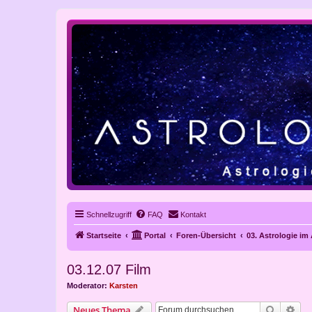
Schnellzugriff
FAQ
Kontakt
Startseite
Portal
Foren-Übersicht
03. Astrologie im
03.12.07 Film
Moderator:
Karsten
Suche
Erw
Neues Thema