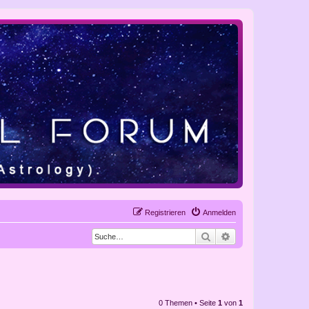
Registrieren
Anmelden
Suche
Erweiterte Suche
0 Themen • Seite
1
von
1