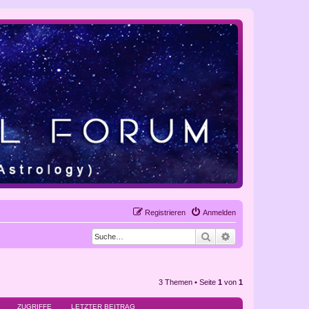
Registrieren
Anmelden
Suche
Erweiterte Suche
3 Themen • Seite
1
von
1
ZUGRIFFE
LETZTER BEITRAG