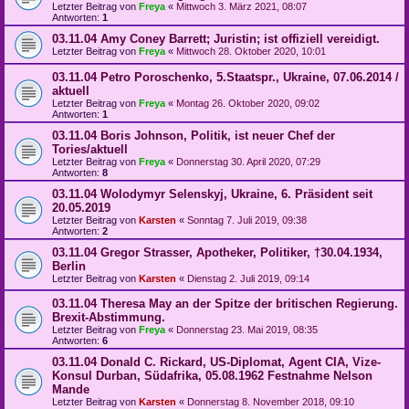
Letzter Beitrag von
Freya
«
Mittwoch 3. März 2021, 08:07
Antworten:
1
03.11.04 Amy Coney Barrett; Juristin; ist offiziell vereidigt.
Letzter Beitrag von
Freya
«
Mittwoch 28. Oktober 2020, 10:01
03.11.04 Petro Poroschenko, 5.Staatspr., Ukraine, 07.06.2014 /
aktuell
Letzter Beitrag von
Freya
«
Montag 26. Oktober 2020, 09:02
Antworten:
1
03.11.04 Boris Johnson, Politik, ist neuer Chef der
Tories/aktuell
Letzter Beitrag von
Freya
«
Donnerstag 30. April 2020, 07:29
Antworten:
8
03.11.04 Wolodymyr Selenskyj, Ukraine, 6. Präsident seit
20.05.2019
Letzter Beitrag von
Karsten
«
Sonntag 7. Juli 2019, 09:38
Antworten:
2
03.11.04 Gregor Strasser, Apotheker, Politiker, †30.04.1934,
Berlin
Letzter Beitrag von
Karsten
«
Dienstag 2. Juli 2019, 09:14
03.11.04 Theresa May an der Spitze der britischen Regierung.
Brexit-Abstimmung.
Letzter Beitrag von
Freya
«
Donnerstag 23. Mai 2019, 08:35
Antworten:
6
03.11.04 Donald C. Rickard, US-Diplomat, Agent CIA, Vize-
Konsul Durban, Südafrika, 05.08.1962 Festnahme Nelson
Mande
Letzter Beitrag von
Karsten
«
Donnerstag 8. November 2018, 09:10