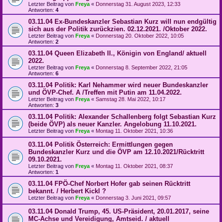
Letzter Beitrag von
Freya
«
Donnerstag 31. August 2023, 12:33
Antworten:
4
03.11.04 Ex-Bundeskanzler Sebastian Kurz will nun endgültig
sich aus der Politik zurückzien. 02.12.2021. /Oktober 2022.
Letzter Beitrag von
Freya
«
Donnerstag 20. Oktober 2022, 10:05
Antworten:
2
03.11.04 Queen Elizabeth II., Königin von England/ aktuell
2022.
Letzter Beitrag von
Freya
«
Donnerstag 8. September 2022, 21:05
Antworten:
6
03.11.04 Politik: Karl Nehammer wird neuer Bundeskanzler
und ÖVP-Chef. A /Treffen mit Putin am 11.04.2022.
Letzter Beitrag von
Freya
«
Samstag 28. Mai 2022, 10:17
Antworten:
3
03.11.04 Politik: Alexander Schallenberg folgt Sebastian Kurz
(beide ÖVP) als neuer Kanzler. Angelobung 11.10.2021.
Letzter Beitrag von
Freya
«
Montag 11. Oktober 2021, 10:36
03.11.04 Politik Österreich: Ermittlungen gegen
Bundeskanzler Kurz und die ÖVP am 12.10.2021/Rücktritt
09.10.2021.
Letzter Beitrag von
Freya
«
Montag 11. Oktober 2021, 08:37
Antworten:
1
03.11.04 FPÖ-Chef Norbert Hofer gab seinen Rücktritt
bekannt. / Herbert Kickl ?
Letzter Beitrag von
Freya
«
Donnerstag 3. Juni 2021, 09:57
03.11.04 Donald Trump, 45. US-Präsident, 20.01.2017, seine
MC-Achse und Vereidigung, Amtseid. / aktuell