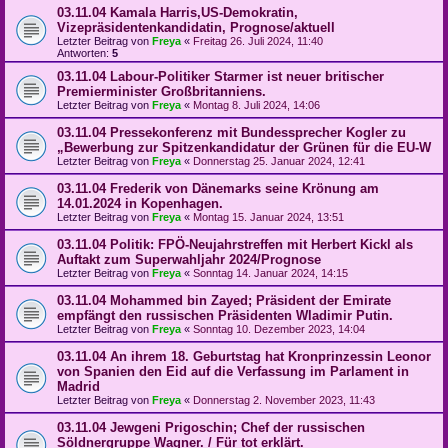
03.11.04 Kamala Harris,US-Demokratin,
Vizepräsidentenkandidatin, Prognose/aktuell
Letzter Beitrag von
Freya
«
Freitag 26. Juli 2024, 11:40
Antworten:
5
03.11.04 Labour-Politiker Starmer ist neuer britischer
Premierminister Großbritanniens.
Letzter Beitrag von
Freya
«
Montag 8. Juli 2024, 14:06
03.11.04 Pressekonferenz mit Bundessprecher Kogler zu
„Bewerbung zur Spitzenkandidatur der Grünen für die EU-W
Letzter Beitrag von
Freya
«
Donnerstag 25. Januar 2024, 12:41
03.11.04 Frederik von Dänemarks seine Krönung am
14.01.2024 in Kopenhagen.
Letzter Beitrag von
Freya
«
Montag 15. Januar 2024, 13:51
03.11.04 Politik: FPÖ-Neujahrstreffen mit Herbert Kickl als
Auftakt zum Superwahljahr 2024/Prognose
Letzter Beitrag von
Freya
«
Sonntag 14. Januar 2024, 14:15
03.11.04 Mohammed bin Zayed; Präsident der Emirate
empfängt den russischen Präsidenten Wladimir Putin.
Letzter Beitrag von
Freya
«
Sonntag 10. Dezember 2023, 14:04
03.11.04 An ihrem 18. Geburtstag hat Kronprinzessin Leonor
von Spanien den Eid auf die Verfassung im Parlament in
Madrid
Letzter Beitrag von
Freya
«
Donnerstag 2. November 2023, 11:43
03.11.04 Jewgeni Prigoschin; Chef der russischen
Söldnergruppe Wagner. / Für tot erklärt.