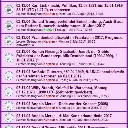
03.11.04 Karl Liebknecht, Politiker, 13.08.1871 bis 15.01.1919,
22:15 UTC († 47 J), erschossen
Letzter Beitrag von
Karsten
«
Dienstag 14. August 2018, 12:33
03.11.04 Donald Trump verkündet Entscheidung, Austritt aus
dem Pariser Klimaschutzabkommen. 01.Juni 2017
Letzter Beitrag von
Freya
«
Freitag 2. Juni 2017, 12:55
03.11.04 Präsidentschaftswahl in Frankreich 2017, Prognose
Letzter Beitrag von
Karsten
«
Montag 8. Mai 2017, 10:33
Antworten:
3
03.11.04 Roman Herzog, Staatsoberhaupt, der Siebte
Präsident der Bundesrepublik Deutschland (1994-1999), †
10.01.2017 (†
Letzter Beitrag von
Karsten
«
Dienstag 10. Januar 2017, 14:44
03.11.04 António Guterres, *30.04.1949, 9. UN-Generalsekretär
der Vereinten Nationen ab 01.01.2017
Letzter Beitrag von
Karsten
«
Freitag 6. Januar 2017, 13:58
03.11.04 Willy Brandt, Kniefall in Warschau, Montag,
07.12.1970, 10:00 UTC (Zeit nicht gesichert)
Letzter Beitrag von
Karsten
«
Samstag 17. Dezember 2016, 09:53
03.11.04 Angela Merkel, Rede vor der Knesset (2008)
Letzter Beitrag von
Karsten
«
Sonntag 11. Dezember 2016, 11:29
03.11.04 Angela Merkel, 4. Mal Kanzlerkandidatin 2017
Letzter Beitrag von
Karsten
«
Dienstag 22. November 2016, 09:32
03.11.04 Donald Trump, Milliardär, 2011, Bewerbung