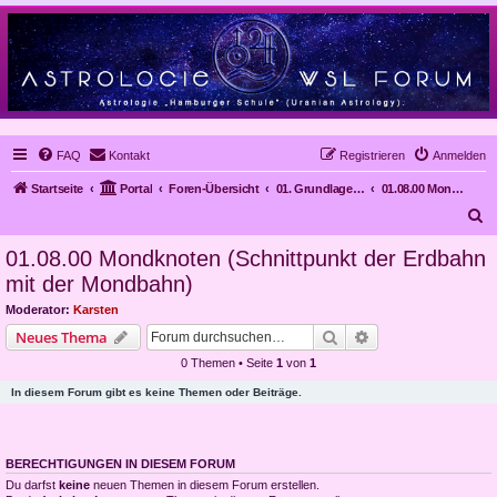
FAQ
Kontakt
Registrieren
Anmelden
Startseite
Portal
Foren-Übersicht
01. Grundlagen der Astrologie
01.08.00 Mondknoten (Schnittpunkt der Erdbahn mit der Mondbahn)
S
u
01.08.00 Mondknoten (Schnittpunkt der Erdbahn
c
mit der Mondbahn)
h
Moderator:
Karsten
e
Suche
Erweiterte Suche
Neues Thema
0 Themen • Seite
1
von
1
In diesem Forum gibt es keine Themen oder Beiträge.
BERECHTIGUNGEN IN DIESEM FORUM
Du darfst
keine
neuen Themen in diesem Forum erstellen.