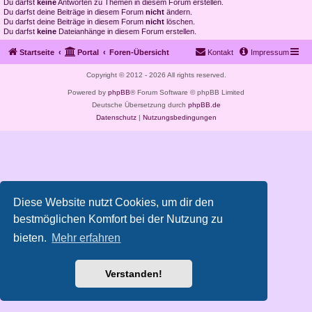
Du darfst
keine
Antworten zu Themen in diesem Forum erstellen.
Du darfst deine Beiträge in diesem Forum
nicht
ändern.
Du darfst deine Beiträge in diesem Forum
nicht
löschen.
Du darfst
keine
Dateianhänge in diesem Forum erstellen.
Startseite
Portal
Foren-Übersicht
Kontakt
Impressum
Copyright © 2012 - 2026 All rights reserved.
Powered by
phpBB
® Forum Software © phpBB Limited
Deutsche Übersetzung durch
phpBB.de
Datenschutz
|
Nutzungsbedingungen
Diese Website nutzt Cookies, um dir den
bestmöglichen Komfort bei der Nutzung zu
bieten.
Mehr erfahren
Verstanden!