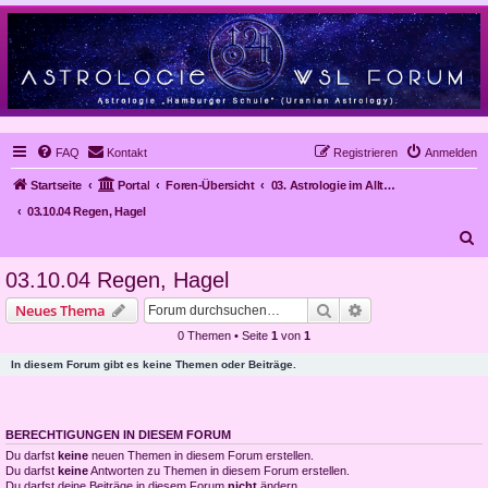
FAQ
Kontakt
Registrieren
Anmelden
Startseite
Portal
Foren-Übersicht
03. Astrologie im Alltag, Mundanastrologie, Stundenastrologie, Objekt-Astrologie
03.10.04 Regen, Hagel
S
u
03.10.04 Regen, Hagel
c
Suche
Erweiterte Suche
Neues Thema
h
0 Themen • Seite
1
von
1
e
In diesem Forum gibt es keine Themen oder Beiträge.
BERECHTIGUNGEN IN DIESEM FORUM
Du darfst
keine
neuen Themen in diesem Forum erstellen.
Du darfst
keine
Antworten zu Themen in diesem Forum erstellen.
Du darfst deine Beiträge in diesem Forum
nicht
ändern.