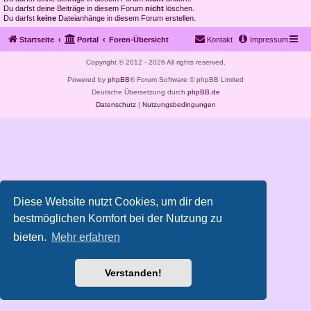
Du darfst deine Beiträge in diesem Forum
nicht
löschen.
Du darfst
keine
Dateianhänge in diesem Forum erstellen.
Startseite
Portal
Foren-Übersicht
Kontakt
Impressum
Copyright © 2012 - 2026 All rights reserved.
Powered by
phpBB
® Forum Software © phpBB Limited
Deutsche Übersetzung durch
phpBB.de
Datenschutz
|
Nutzungsbedingungen
Diese Website nutzt Cookies, um dir den
bestmöglichen Komfort bei der Nutzung zu
bieten.
Mehr erfahren
Verstanden!