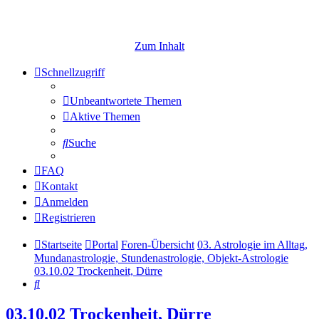
Zum Inhalt
Schnellzugriff
Unbeantwortete Themen
Aktive Themen
Suche
FAQ
Kontakt
Anmelden
Registrieren
Startseite
Portal
Foren-Übersicht
03. Astrologie im Alltag,
Mundanastrologie, Stundenastrologie, Objekt-Astrologie
03.10.02 Trockenheit, Dürre
Suche
03.10.02 Trockenheit, Dürre