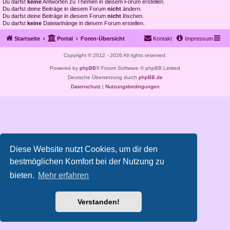
Du darfst
keine
Antworten zu Themen in diesem Forum erstellen.
Du darfst deine Beiträge in diesem Forum
nicht
ändern.
Du darfst deine Beiträge in diesem Forum
nicht
löschen.
Du darfst
keine
Dateianhänge in diesem Forum erstellen.
Startseite
Portal
Foren-Übersicht
Kontakt
Impressum
Copyright © 2012 - 2026 All rights reserved.
Powered by
phpBB
® Forum Software © phpBB Limited
Deutsche Übersetzung durch
phpBB.de
Datenschutz
|
Nutzungsbedingungen
Diese Website nutzt Cookies, um dir den
bestmöglichen Komfort bei der Nutzung zu
bieten.
Mehr erfahren
Verstanden!