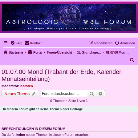
FAQ
Kontakt
Registrieren
Anmelden
Startseite
Portal
Foren-Übersicht
01. Grundlagen der Astrologie
01.07.00 Mond (Trabant der Erde, Kalender, Monatseinteilung)
S
u
01.07.00 Mond (Trabant der Erde, Kalender,
c
Monatseinteilung)
h
Moderator:
Karsten
e
Suche
Erweiterte Suche
Neues Thema
0 Themen • Seite
1
von
1
In diesem Forum gibt es keine Themen oder Beiträge.
BERECHTIGUNGEN IN DIESEM FORUM
Du darfst
keine
neuen Themen in diesem Forum erstellen.