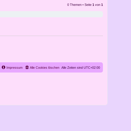
0 Themen • Seite
1
von
1
Impressum
Alle Cookies löschen
Alle Zeiten sind
UTC+02:00