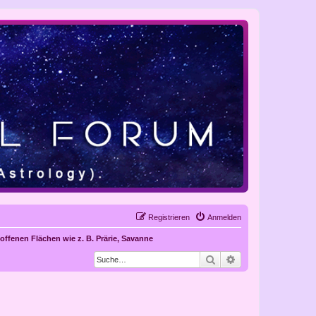
Registrieren
Anmelden
 offenen Flächen wie z. B. Prärie, Savanne
Suche
Erweiterte Suche