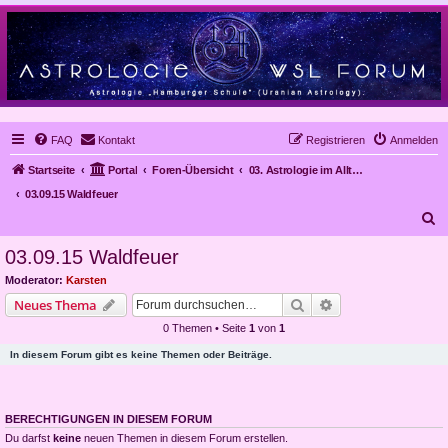
FAQ
Kontakt
Registrieren
Anmelden
Startseite
Portal
Foren-Übersicht
03. Astrologie im Alltag, Mundanastrologie, Stundenastrologie, Objekt-Astrologie
03.09.15 Waldfeuer
S
u
03.09.15 Waldfeuer
c
Moderator:
Karsten
h
Suche
Erweiterte Suche
Neues Thema
e
0 Themen • Seite
1
von
1
In diesem Forum gibt es keine Themen oder Beiträge.
BERECHTIGUNGEN IN DIESEM FORUM
Du darfst
keine
neuen Themen in diesem Forum erstellen.