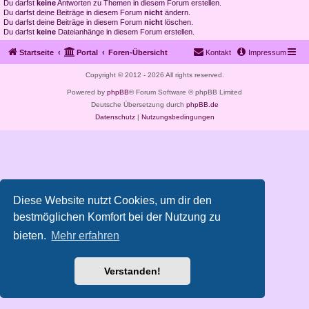
Du darfst
keine
Antworten zu Themen in diesem Forum erstellen.
Du darfst deine Beiträge in diesem Forum
nicht
ändern.
Du darfst deine Beiträge in diesem Forum
nicht
löschen.
Du darfst
keine
Dateianhänge in diesem Forum erstellen.
Startseite
Portal
Foren-Übersicht
Kontakt
Impressum
Copyright © 2012 - 2026 All rights reserved.
Powered by
phpBB
® Forum Software © phpBB Limited
Deutsche Übersetzung durch
phpBB.de
Datenschutz
|
Nutzungsbedingungen
Diese Website nutzt Cookies, um dir den
bestmöglichen Komfort bei der Nutzung zu
bieten.
Mehr erfahren
Verstanden!