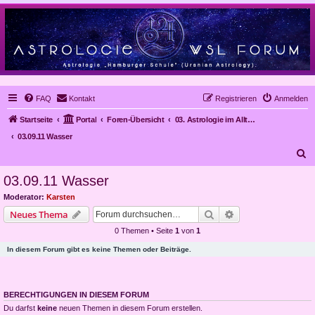
FAQ
Kontakt
Registrieren
Anmelden
Startseite
Portal
Foren-Übersicht
03. Astrologie im Alltag, Mundanastrologie, Stundenastrologie, Objekt-Astrologie
03.09.11 Wasser
S
u
03.09.11 Wasser
c
Moderator:
Karsten
h
Suche
Erweiterte Suche
Neues Thema
e
0 Themen • Seite
1
von
1
In diesem Forum gibt es keine Themen oder Beiträge.
BERECHTIGUNGEN IN DIESEM FORUM
Du darfst
keine
neuen Themen in diesem Forum erstellen.