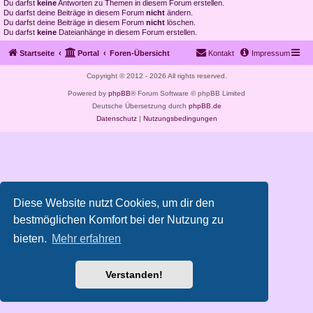
Du darfst
keine
Antworten zu Themen in diesem Forum erstellen.
Du darfst deine Beiträge in diesem Forum
nicht
ändern.
Du darfst deine Beiträge in diesem Forum
nicht
löschen.
Du darfst
keine
Dateianhänge in diesem Forum erstellen.
Startseite
Portal
Foren-Übersicht
Kontakt
Impressum
Copyright © 2012 - 2026 All rights reserved.
Powered by
phpBB
® Forum Software © phpBB Limited
Deutsche Übersetzung durch
phpBB.de
Datenschutz
|
Nutzungsbedingungen
Diese Website nutzt Cookies, um dir den
bestmöglichen Komfort bei der Nutzung zu
bieten.
Mehr erfahren
Verstanden!