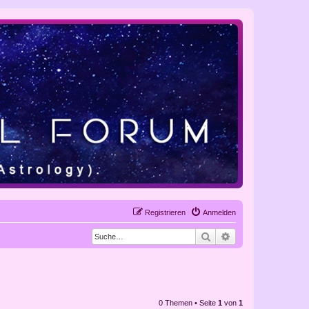
Registrieren
Anmelden
Suche
Erweiterte Suche
0 Themen • Seite
1
von
1