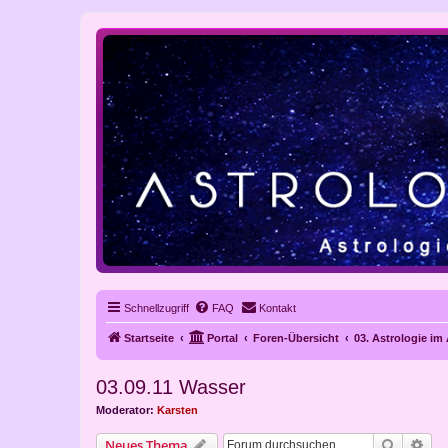
Schnellzugriff
FAQ
Kontakt
Startseite
Portal
Foren-Übersicht
03. Astrologie im
03.09.11 Wasser
Moderator:
Karsten
Suche
Erw
Neues Thema