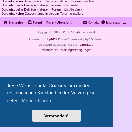
Du darfst
keine
Antworten zu Themen in diesem Forum erstellen.
Du darfst deine Beiträge in diesem Forum
nicht
ändern.
Du darfst deine Beiträge in diesem Forum
nicht
löschen.
Du darfst
keine
Dateianhänge in diesem Forum erstellen.
Startseite
Portal
Foren-Übersicht
Kontakt
Impressum
Copyright © 2012 - 2026 All rights reserved.
Powered by
phpBB
® Forum Software © phpBB Limited
Deutsche Übersetzung durch
phpBB.de
Datenschutz
|
Nutzungsbedingungen
Diese Website nutzt Cookies, um dir den
bestmöglichen Komfort bei der Nutzung zu
bieten.
Mehr erfahren
Verstanden!