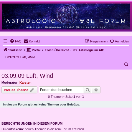
FAQ
Kontakt
Registrieren
Anmelden
Startseite
Portal
Foren-Übersicht
03. Astrologie im Alltag, Mundanastrologie, Stundenastrologie, Objekt-Astrologie
03.09.09 Luft, Wind
S
u
03.09.09 Luft, Wind
c
Moderator:
Karsten
h
Suche
Erweiterte Suche
Neues Thema
e
0 Themen • Seite
1
von
1
In diesem Forum gibt es keine Themen oder Beiträge.
BERECHTIGUNGEN IN DIESEM FORUM
Du darfst
keine
neuen Themen in diesem Forum erstellen.