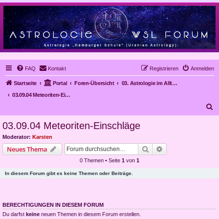
FAQ
Kontakt
Registrieren
Anmelden
Startseite
Portal
Foren-Übersicht
03. Astrologie im Alltag, Mundanastrologie, Stundenastrologie, Objekt-Astrologie
03.09.04 Meteoriten-Einschläge
S
u
03.09.04 Meteoriten-Einschläge
c
Moderator:
Karsten
h
Suche
Erweiterte Suche
Neues Thema
e
0 Themen • Seite
1
von
1
In diesem Forum gibt es keine Themen oder Beiträge.
BERECHTIGUNGEN IN DIESEM FORUM
Du darfst
keine
neuen Themen in diesem Forum erstellen.