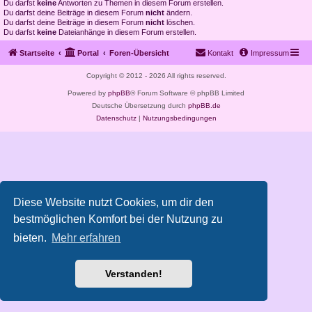
Du darfst
keine
Antworten zu Themen in diesem Forum erstellen.
Du darfst deine Beiträge in diesem Forum
nicht
ändern.
Du darfst deine Beiträge in diesem Forum
nicht
löschen.
Du darfst
keine
Dateianhänge in diesem Forum erstellen.
Startseite
Portal
Foren-Übersicht
Kontakt
Impressum
Copyright © 2012 - 2026 All rights reserved.
Powered by
phpBB
® Forum Software © phpBB Limited
Deutsche Übersetzung durch
phpBB.de
Datenschutz
|
Nutzungsbedingungen
Diese Website nutzt Cookies, um dir den
bestmöglichen Komfort bei der Nutzung zu
bieten.
Mehr erfahren
Verstanden!