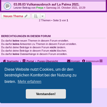
03.09.03 Vulkanausbruch auf La Palma 2021.
Letzter Beitrag von
Freya
«
Samstag 16. Oktober 2021, 10:29
Neues Thema
2 Themen • Seite
1
von
1
BERECHTIGUNGEN IN DIESEM FORUM
Du darfst
keine
neuen Themen in diesem Forum erstellen.
Du darfst
keine
Antworten zu Themen in diesem Forum erstellen.
Du darfst deine Beiträge in diesem Forum
nicht
ändern.
Du darfst deine Beiträge in diesem Forum
nicht
löschen.
Du darfst
keine
Dateianhänge in diesem Forum erstellen.
Startseite
Portal
Foren-Übersicht
Kontakt
Impressum
Diese Website nutzt Cookies, um dir den
Copyright © 2012 - 2026 All rights reserved.
bestmöglichen Komfort bei der Nutzung zu
Powered by
phpBB
® Forum Software © phpBB Limited
Deutsche Übersetzung durch
phpBB.de
bieten.
Mehr erfahren
Datenschutz
|
Nutzungsbedingungen
Verstanden!