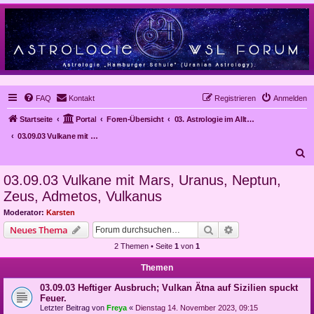
FAQ
Kontakt
Registrieren
Anmelden
Startseite
Portal
Foren-Übersicht
03. Astrologie im Alltag, Mundanastrologie, Stundenastrologie, Objekt-Astrologie
03.09.03 Vulkane mit Mars, Uranus, Neptun, Zeus, Admetos, Vulkanus
S
u
03.09.03 Vulkane mit Mars, Uranus, Neptun,
c
Zeus, Admetos, Vulkanus
h
Moderator:
Karsten
e
Suche
Erweiterte Suche
Neues Thema
2 Themen • Seite
1
von
1
Themen
03.09.03 Heftiger Ausbruch; Vulkan Ätna auf Sizilien spuckt
Feuer.
Letzter Beitrag von
Freya
«
Dienstag 14. November 2023, 09:15