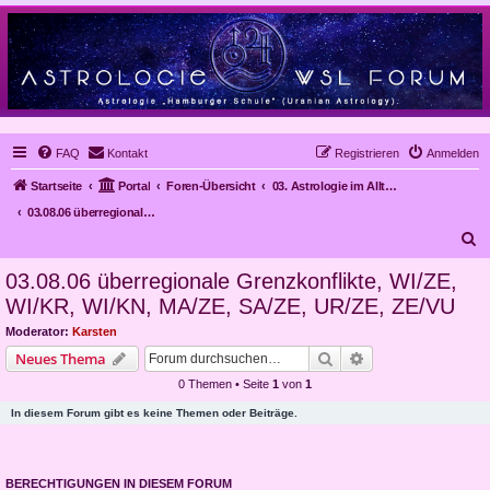
FAQ
Kontakt
Registrieren
Anmelden
Startseite
Portal
Foren-Übersicht
03. Astrologie im Alltag, Mundanastrologie, Stundenastrologie, Objekt-Astrologie
03.08.06 überregionale Grenzkonflikte, WI/ZE, WI/KR, WI/KN, MA/ZE, SA/ZE, UR/ZE, ZE/VU
S
u
03.08.06 überregionale Grenzkonflikte, WI/ZE,
c
WI/KR, WI/KN, MA/ZE, SA/ZE, UR/ZE, ZE/VU
h
Moderator:
Karsten
e
Suche
Erweiterte Suche
Neues Thema
0 Themen • Seite
1
von
1
In diesem Forum gibt es keine Themen oder Beiträge.
BERECHTIGUNGEN IN DIESEM FORUM