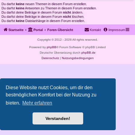
Du darfst
keine
neuen Themen in diesem Forum erstellen.
Du darfst
keine
Antworten zu Themen in diesem Forum erstellen.
Du darfst deine Beiträge in diesem Forum
nicht
ändern.
Du darfst deine Beiträge in diesem Forum
nicht
löschen.
Du darfst
keine
Dateianhänge in diesem Forum erstellen.
Startseite
Portal
Foren-Übersicht
Kontakt
Impressum
Copyright © 2012 - 2026 All rights reserved.
Powered by
phpBB
® Forum Software © phpBB Limited
Deutsche Übersetzung durch
phpBB.de
Datenschutz
|
Nutzungsbedingungen
Diese Website nutzt Cookies, um dir den
bestmöglichen Komfort bei der Nutzung zu
bieten.
Mehr erfahren
Verstanden!