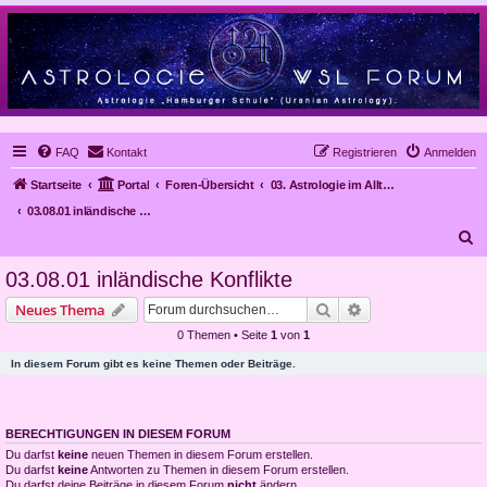
FAQ
Kontakt
Registrieren
Anmelden
Startseite
Portal
Foren-Übersicht
03. Astrologie im Alltag, Mundanastrologie, Stundenastrologie, Objekt-Astrologie
03.08.01 inländische Konflikte
S
u
03.08.01 inländische Konflikte
c
Suche
Erweiterte Suche
Neues Thema
h
0 Themen • Seite
1
von
1
e
In diesem Forum gibt es keine Themen oder Beiträge.
BERECHTIGUNGEN IN DIESEM FORUM
Du darfst
keine
neuen Themen in diesem Forum erstellen.
Du darfst
keine
Antworten zu Themen in diesem Forum erstellen.
Du darfst deine Beiträge in diesem Forum
nicht
ändern.