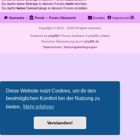
Du darfst deine Beiträge in diesem Forum
nicht
löschen.
Du darfst
keine
Dateianhänge in diesem Forum erstellen.
Startseite
Portal
Foren-Übersicht
Kontakt
Impressum
Copyright © 2012 - 2026 All rights reserved.
Powered by
phpBB
® Forum Software © phpBB Limited
Deutsche Übersetzung durch
phpBB.de
Datenschutz
|
Nutzungsbedingungen
Diese Website nutzt Cookies, um dir den
bestmöglichen Komfort bei der Nutzung zu
bieten.
Mehr erfahren
Verstanden!