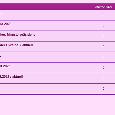
ANTWORTEN
n.
0
la 2026
0
ker, Ministerpräsident
0
er Ukraine. / aktuell
4
.
3
el 2023
0
.2022 / aktuell
3
0