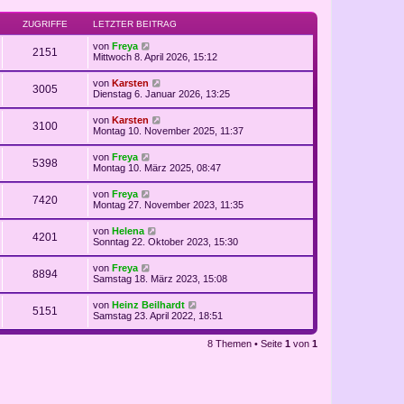
ZUGRIFFE
LETZTER BEITRAG
von
Freya
2151
Mittwoch 8. April 2026, 15:12
von
Karsten
3005
Dienstag 6. Januar 2026, 13:25
von
Karsten
3100
Montag 10. November 2025, 11:37
von
Freya
5398
Montag 10. März 2025, 08:47
von
Freya
7420
Montag 27. November 2023, 11:35
von
Helena
4201
Sonntag 22. Oktober 2023, 15:30
von
Freya
8894
Samstag 18. März 2023, 15:08
von
Heinz Beilhardt
5151
Samstag 23. April 2022, 18:51
8 Themen • Seite
1
von
1