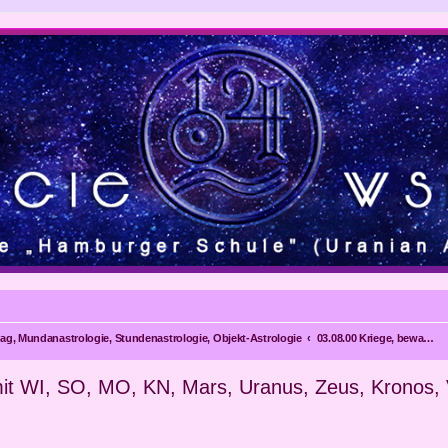
ltag, Mundanastrologie, Stundenastrologie, Objekt-Astrologie
03.08.00 Kriege, bewaffnete Konflikte mit WI, SO, MO, KN, Mars, Uranus, Zeus, Kronos, Vulkanus
 mit WI, SO, MO, KN, Mars, Uranus, Zeus, Kronos,
eiterte Suche