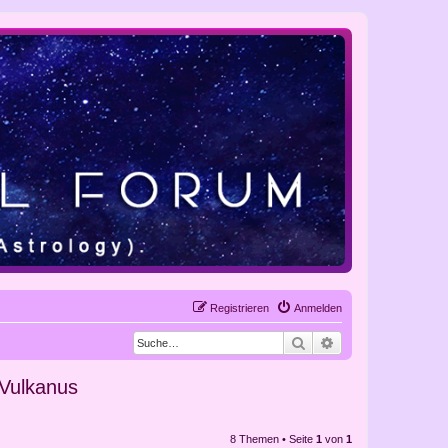
Registrieren
Anmelden
Suche
Erweiterte Suche
 Vulkanus
8 Themen • Seite
1
von
1