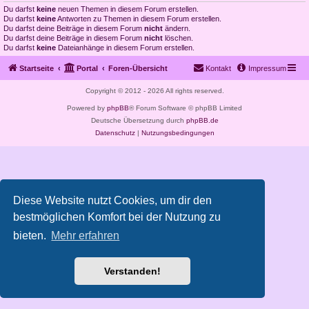
Du darfst
keine
neuen Themen in diesem Forum erstellen.
Du darfst
keine
Antworten zu Themen in diesem Forum erstellen.
Du darfst deine Beiträge in diesem Forum
nicht
ändern.
Du darfst deine Beiträge in diesem Forum
nicht
löschen.
Du darfst
keine
Dateianhänge in diesem Forum erstellen.
Startseite
Portal
Foren-Übersicht
Kontakt
Impressum
Copyright © 2012 - 2026 All rights reserved.
Powered by
phpBB
® Forum Software © phpBB Limited
Deutsche Übersetzung durch
phpBB.de
Datenschutz
|
Nutzungsbedingungen
Diese Website nutzt Cookies, um dir den
bestmöglichen Komfort bei der Nutzung zu
bieten.
Mehr erfahren
Verstanden!