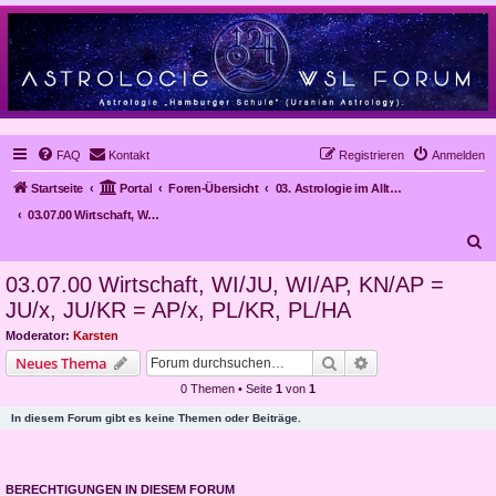
FAQ
Kontakt
Registrieren
Anmelden
Startseite
Portal
Foren-Übersicht
03. Astrologie im Alltag, Mundanastrologie, Stundenastrologie, Objekt-Astrologie
03.07.00 Wirtschaft, WI/JU, WI/AP, KN/AP = JU/x, JU/KR = AP/x, PL/KR, PL/HA
S
u
03.07.00 Wirtschaft, WI/JU, WI/AP, KN/AP =
c
JU/x, JU/KR = AP/x, PL/KR, PL/HA
h
Moderator:
Karsten
e
Suche
Erweiterte Suche
Neues Thema
0 Themen • Seite
1
von
1
In diesem Forum gibt es keine Themen oder Beiträge.
BERECHTIGUNGEN IN DIESEM FORUM