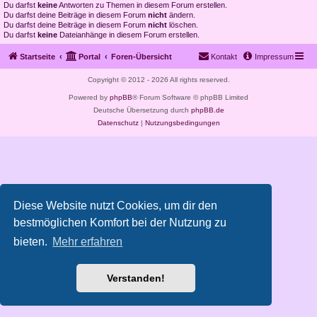
Du darfst
keine
Antworten zu Themen in diesem Forum erstellen.
Du darfst deine Beiträge in diesem Forum
nicht
ändern.
Du darfst deine Beiträge in diesem Forum
nicht
löschen.
Du darfst
keine
Dateianhänge in diesem Forum erstellen.
Startseite
Portal
Foren-Übersicht
Kontakt
Impressum
Copyright © 2012 - 2026 All rights reserved.
Powered by
phpBB
® Forum Software © phpBB Limited
Deutsche Übersetzung durch
phpBB.de
Datenschutz
|
Nutzungsbedingungen
Diese Website nutzt Cookies, um dir den
bestmöglichen Komfort bei der Nutzung zu
bieten.
Mehr erfahren
Verstanden!