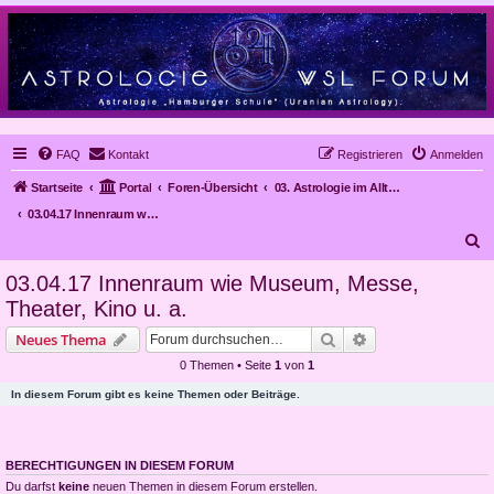
FAQ
Kontakt
Registrieren
Anmelden
Startseite
Portal
Foren-Übersicht
03. Astrologie im Alltag, Mundanastrologie, Stundenastrologie, Objekt-Astrologie
03.04.17 Innenraum wie Museum, Messe, Theater, Kino u. a.
S
u
03.04.17 Innenraum wie Museum, Messe,
c
Theater, Kino u. a.
h
Suche
Erweiterte Suche
Neues Thema
e
0 Themen • Seite
1
von
1
In diesem Forum gibt es keine Themen oder Beiträge.
BERECHTIGUNGEN IN DIESEM FORUM
Du darfst
keine
neuen Themen in diesem Forum erstellen.