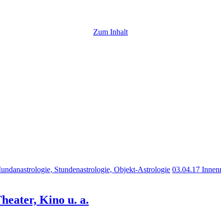
Zum Inhalt
Mundanastrologie, Stundenastrologie, Objekt-Astrologie
03.04.17 Innen
eater, Kino u. a.