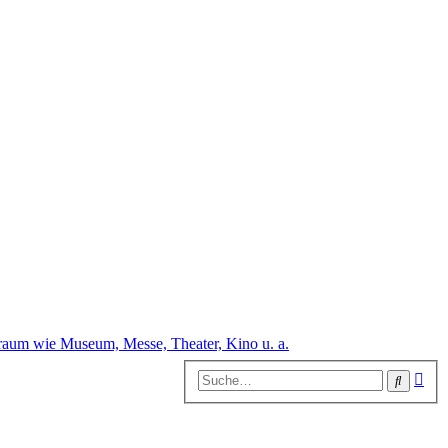
raum wie Museum, Messe, Theater, Kino u. a.
Erw
Suche
Suc