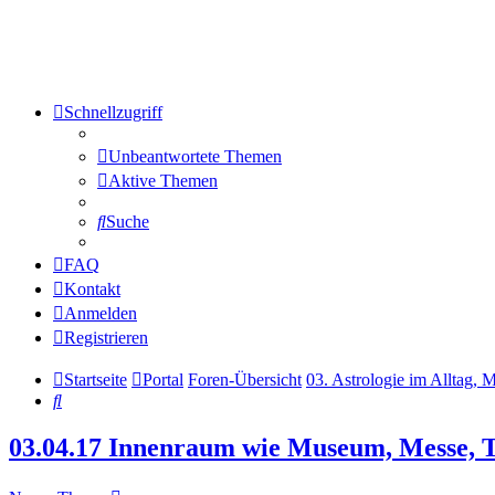
Schnellzugriff
Unbeantwortete Themen
Aktive Themen
Suche
FAQ
Kontakt
Anmelden
Registrieren
Startseite
Portal
Foren-Übersicht
03. Astrologie im Alltag, 
Suche
03.04.17 Innenraum wie Museum, Messe, Th