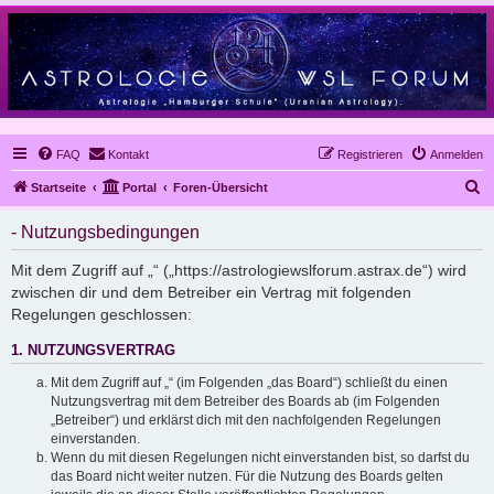
FAQ
Kontakt
Registrieren
Anmelden
S
Startseite
Portal
Foren-Übersicht
u
- Nutzungsbedingungen
c
h
Mit dem Zugriff auf „“ („https://astrologiewslforum.astrax.de“) wird
zwischen dir und dem Betreiber ein Vertrag mit folgenden
e
Regelungen geschlossen:
1. NUTZUNGSVERTRAG
Mit dem Zugriff auf „“ (im Folgenden „das Board“) schließt du einen
Nutzungsvertrag mit dem Betreiber des Boards ab (im Folgenden
„Betreiber“) und erklärst dich mit den nachfolgenden Regelungen
einverstanden.
Wenn du mit diesen Regelungen nicht einverstanden bist, so darfst du
das Board nicht weiter nutzen. Für die Nutzung des Boards gelten