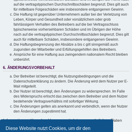
auf die vertragstypischen Durchschnittsschäden begrenzt. Dies gilt auch
für mittelbare Folgeschäden wie insbesondere entgangenen Gewinn.
Die Haftung ist gegenüber Unternehmern außer bei der Verletzung von
Leben, Körper und Gesundheit oder vorsätzlichem oder grob
fahrlässigem Verhalten des Betreibers auf die bei Vertragsschluss
typischerweise vorhersehbaren Schäden und im Übrigen der Höhe
nach auf die vertragstypischen Durchschnittsschäden begrenzt. Dies gilt
auch für mittelbare Schäden, insbesondere entgangenen Gewinn.
Die Haftungsbegrenzung der Absätze a bis c gilt sinngemäß auch
zugunsten der Mitarbeiter und Erfüllungsgehilfen des Betreibers.
Ansprüche für eine Haftung aus zwingendem nationalem Recht bleiben
unberührt.
6. ÄNDERUNGSVORBEHALT
Der Betreiber ist berechtigt, die Nutzungsbedingungen und die
Datenschutzerklärung zu ändern. Die Änderung wird dem Nutzer per E-
Mail mitgeteilt.
Der Nutzer ist berechtigt, den Änderungen zu widersprechen. Im Falle
des Widerspruchs erlischt das zwischen dem Betreiber und dem Nutzer
bestehende Vertragsverhältnis mit sofortiger Wirkung.
Die Änderungen gelten als anerkannt und verbindlich, wenn der Nutzer
den Änderungen zugestimmt hat.
Informationen über den Umgang mit deinen persönlichen Daten
sind in der Datenschutzerklärung enthalten.
Diese Website nutzt Cookies, um dir den