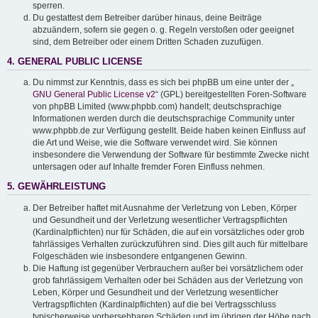
sperren.
Du gestattest dem Betreiber darüber hinaus, deine Beiträge
abzuändern, sofern sie gegen o. g. Regeln verstoßen oder geeignet
sind, dem Betreiber oder einem Dritten Schaden zuzufügen.
4. GENERAL PUBLIC LICENSE
Du nimmst zur Kenntnis, dass es sich bei phpBB um eine unter der „
GNU General Public License v2
“ (GPL) bereitgestellten Foren-Software
von phpBB Limited (www.phpbb.com) handelt; deutschsprachige
Informationen werden durch die deutschsprachige Community unter
www.phpbb.de zur Verfügung gestellt. Beide haben keinen Einfluss auf
die Art und Weise, wie die Software verwendet wird. Sie können
insbesondere die Verwendung der Software für bestimmte Zwecke nicht
untersagen oder auf Inhalte fremder Foren Einfluss nehmen.
5. GEWÄHRLEISTUNG
Der Betreiber haftet mit Ausnahme der Verletzung von Leben, Körper
und Gesundheit und der Verletzung wesentlicher Vertragspflichten
(Kardinalpflichten) nur für Schäden, die auf ein vorsätzliches oder grob
fahrlässiges Verhalten zurückzuführen sind. Dies gilt auch für mittelbare
Folgeschäden wie insbesondere entgangenen Gewinn.
Die Haftung ist gegenüber Verbrauchern außer bei vorsätzlichem oder
grob fahrlässigem Verhalten oder bei Schäden aus der Verletzung von
Leben, Körper und Gesundheit und der Verletzung wesentlicher
Vertragspflichten (Kardinalpflichten) auf die bei Vertragsschluss
typischerweise vorhersehbaren Schäden und im übrigen der Höhe nach