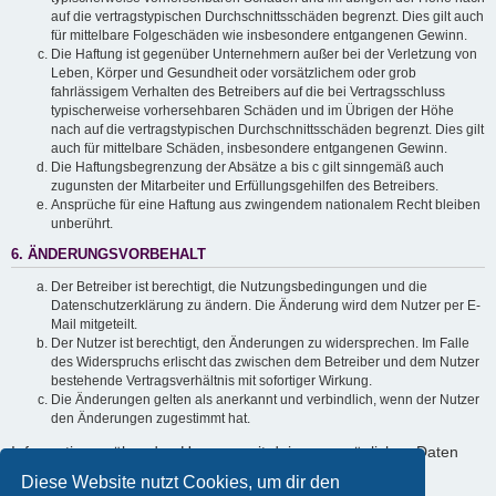
auf die vertragstypischen Durchschnittsschäden begrenzt. Dies gilt auch
für mittelbare Folgeschäden wie insbesondere entgangenen Gewinn.
Die Haftung ist gegenüber Unternehmern außer bei der Verletzung von
Leben, Körper und Gesundheit oder vorsätzlichem oder grob
fahrlässigem Verhalten des Betreibers auf die bei Vertragsschluss
typischerweise vorhersehbaren Schäden und im Übrigen der Höhe
nach auf die vertragstypischen Durchschnittsschäden begrenzt. Dies gilt
auch für mittelbare Schäden, insbesondere entgangenen Gewinn.
Die Haftungsbegrenzung der Absätze a bis c gilt sinngemäß auch
zugunsten der Mitarbeiter und Erfüllungsgehilfen des Betreibers.
Ansprüche für eine Haftung aus zwingendem nationalem Recht bleiben
unberührt.
6. ÄNDERUNGSVORBEHALT
Der Betreiber ist berechtigt, die Nutzungsbedingungen und die
Datenschutzerklärung zu ändern. Die Änderung wird dem Nutzer per E-
Mail mitgeteilt.
Der Nutzer ist berechtigt, den Änderungen zu widersprechen. Im Falle
des Widerspruchs erlischt das zwischen dem Betreiber und dem Nutzer
bestehende Vertragsverhältnis mit sofortiger Wirkung.
Die Änderungen gelten als anerkannt und verbindlich, wenn der Nutzer
den Änderungen zugestimmt hat.
Informationen über den Umgang mit deinen persönlichen Daten
sind in der Datenschutzerklärung enthalten.
Diese Website nutzt Cookies, um dir den