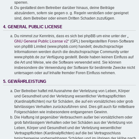
sperren.
Du gestattest dem Betreiber darüber hinaus, deine Beiträge
abzuändern, sofern sie gegen o. g. Regeln verstoßen oder geeignet
sind, dem Betreiber oder einem Dritten Schaden zuzufügen.
4. GENERAL PUBLIC LICENSE
Du nimmst zur Kenntnis, dass es sich bei phpBB um eine unter der „
GNU General Public License v2
“ (GPL) bereitgestellten Foren-Software
von phpBB Limited (www.phpbb.com) handelt; deutschsprachige
Informationen werden durch die deutschsprachige Community unter
www.phpbb.de zur Verfügung gestellt. Beide haben keinen Einfluss auf
die Art und Weise, wie die Software verwendet wird. Sie können
insbesondere die Verwendung der Software für bestimmte Zwecke nicht
untersagen oder auf Inhalte fremder Foren Einfluss nehmen.
5. GEWÄHRLEISTUNG
Der Betreiber haftet mit Ausnahme der Verletzung von Leben, Körper
und Gesundheit und der Verletzung wesentlicher Vertragspflichten
(Kardinalpflichten) nur für Schäden, die auf ein vorsätzliches oder grob
fahrlässiges Verhalten zurückzuführen sind. Dies gilt auch für mittelbare
Folgeschäden wie insbesondere entgangenen Gewinn.
Die Haftung ist gegenüber Verbrauchern außer bei vorsätzlichem oder
grob fahrlässigem Verhalten oder bei Schäden aus der Verletzung von
Leben, Körper und Gesundheit und der Verletzung wesentlicher
Vertragspflichten (Kardinalpflichten) auf die bei Vertragsschluss
typischerweise vorhersehbaren Schäden und im übrigen der Höhe nach