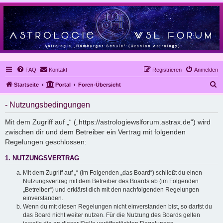
FAQ
Kontakt
Registrieren
Anmelden
S
Startseite
Portal
Foren-Übersicht
u
- Nutzungsbedingungen
c
h
Mit dem Zugriff auf „“ („https://astrologiewslforum.astrax.de“) wird
zwischen dir und dem Betreiber ein Vertrag mit folgenden
e
Regelungen geschlossen:
1. NUTZUNGSVERTRAG
Mit dem Zugriff auf „“ (im Folgenden „das Board“) schließt du einen
Nutzungsvertrag mit dem Betreiber des Boards ab (im Folgenden
„Betreiber“) und erklärst dich mit den nachfolgenden Regelungen
einverstanden.
Wenn du mit diesen Regelungen nicht einverstanden bist, so darfst du
das Board nicht weiter nutzen. Für die Nutzung des Boards gelten