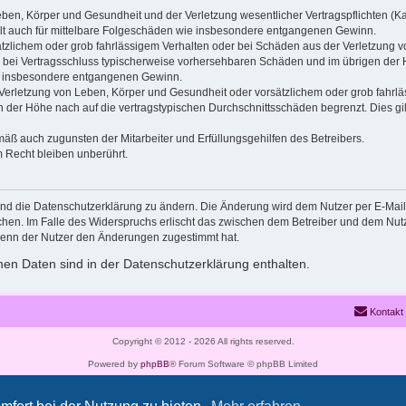
ben, Körper und Gesundheit und der Verletzung wesentlicher Vertragspflichten (Kard
gilt auch für mittelbare Folgeschäden wie insbesondere entgangenen Gewinn.
ätzlichem oder grob fahrlässigem Verhalten oder bei Schäden aus der Verletzung 
 die bei Vertragsschluss typischerweise vorhersehbaren Schäden und im übrigen de
wie insbesondere entgangenen Gewinn.
erletzung von Leben, Körper und Gesundheit oder vorsätzlichem oder grob fahrläs
der Höhe nach auf die vertragstypischen Durchschnittsschäden begrenzt. Dies gi
mäß auch zugunsten der Mitarbeiter und Erfüllungsgehilfen des Betreibers.
 Recht bleiben unberührt.
und die Datenschutzerklärung zu ändern. Die Änderung wird dem Nutzer per E-Mail m
chen. Im Falle des Widerspruchs erlischt das zwischen dem Betreiber und dem Nutze
wenn der Nutzer den Änderungen zugestimmt hat.
en Daten sind in der Datenschutzerklärung enthalten.
Kontakt
Copyright © 2012 - 2026 All rights reserved.
Powered by
phpBB
® Forum Software © phpBB Limited
Deutsche Übersetzung durch
phpBB.de
Datenschutz
|
Nutzungsbedingungen