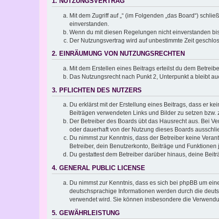
1. NUTZUNGSVERTRAG
Mit dem Zugriff auf „“ (im Folgenden „das Board“) schli
einverstanden.
Wenn du mit diesen Regelungen nicht einverstanden bist,
Der Nutzungsvertrag wird auf unbestimmte Zeit geschlos
2. EINRÄUMUNG VON NUTZUNGSRECHTEN
Mit dem Erstellen eines Beitrags erteilst du dem Betrei
Das Nutzungsrecht nach Punkt 2, Unterpunkt a bleibt 
3. PFLICHTEN DES NUTZERS
Du erklärst mit der Erstellung eines Beitrags, dass er ke
Beiträgen verwendeten Links und Bilder zu setzen bzw.
Der Betreiber des Boards übt das Hausrecht aus. Bei V
oder dauerhaft von der Nutzung dieses Boards ausschlie
Du nimmst zur Kenntnis, dass der Betreiber keine Verantw
Betreiber, dein Benutzerkonto, Beiträge und Funktionen 
Du gestattest dem Betreiber darüber hinaus, deine Beit
4. GENERAL PUBLIC LICENSE
Du nimmst zur Kenntnis, dass es sich bei phpBB um eine
deutschsprachige Informationen werden durch die deuts
verwendet wird. Sie können insbesondere die Verwendun
5. GEWÄHRLEISTUNG