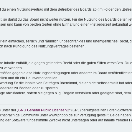
eßt du einen Nutzungsvertrag mit dem Betreiber des Boards ab (im Folgenden „Betr
 so darfst du das Board nicht weiter nutzen. Für die Nutzung des Boards gelten jew
sen und kann von beiden Seiten ohne Einhaltung einer Frist jederzeit gekündigt w
ber ein einfaches, zeitlich und räumlich unbeschränktes und unentgeltliches Recht
auch nach Kündigung des Nutzungsvertrages bestehen.
ine Inhalte enthält, die gegen geltendes Recht oder die guten Sitten verstoßen. Du 
 zu verwenden.
erstößen gegen diese Nutzungsbedingungen oder anderer im Board veröffentlichte
ßen und dir ein Hausverbot erteilen.
ortung für die Inhalte von Beiträgen übernimmt, die er nicht selbst erstellt hat od
jederzeit zu löschen oder zu sperren.
räge abzuändern, sofern sie gegen o. g. Regeln verstoßen oder geeignet sind, dem
 unter der „
GNU General Public License v2
“ (GPL) bereitgestellten Foren-Softwa
chsprachige Community unter www.phpbb.de zur Verfügung gestellt. Beide haben ke
g der Software für bestimmte Zwecke nicht untersagen oder auf Inhalte fremder F