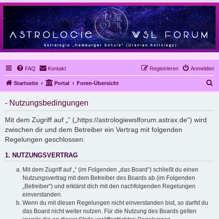
FAQ
Kontakt
Registrieren
Anmelden
S
Startseite
Portal
Foren-Übersicht
u
- Nutzungsbedingungen
c
h
Mit dem Zugriff auf „“ („https://astrologiewslforum.astrax.de“) wird
zwischen dir und dem Betreiber ein Vertrag mit folgenden
e
Regelungen geschlossen:
1. NUTZUNGSVERTRAG
Mit dem Zugriff auf „“ (im Folgenden „das Board“) schließt du einen
Nutzungsvertrag mit dem Betreiber des Boards ab (im Folgenden
„Betreiber“) und erklärst dich mit den nachfolgenden Regelungen
einverstanden.
Wenn du mit diesen Regelungen nicht einverstanden bist, so darfst du
das Board nicht weiter nutzen. Für die Nutzung des Boards gelten