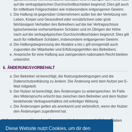
auf die vertragstypischen Durchschnittsschäden begrenzt. Dies gilt auch
für mittelbare Folgeschäden wie insbesondere entgangenen Gewinn.
Die Haftung ist gegenüber Unternehmern außer bei der Verletzung von
Leben, Körper und Gesundheit oder vorsätzlichem oder grob
fahrlässigem Verhalten des Betreibers auf die bei Vertragsschluss
typischerweise vorhersehbaren Schäden und im Übrigen der Höhe
nach auf die vertragstypischen Durchschnittsschäden begrenzt. Dies gilt
auch für mittelbare Schäden, insbesondere entgangenen Gewinn.
Die Haftungsbegrenzung der Absätze a bis c gilt sinngemäß auch
zugunsten der Mitarbeiter und Erfüllungsgehilfen des Betreibers.
Ansprüche für eine Haftung aus zwingendem nationalem Recht bleiben
unberührt.
6. ÄNDERUNGSVORBEHALT
Der Betreiber ist berechtigt, die Nutzungsbedingungen und die
Datenschutzerklärung zu ändern. Die Änderung wird dem Nutzer per E-
Mail mitgeteilt.
Der Nutzer ist berechtigt, den Änderungen zu widersprechen. Im Falle
des Widerspruchs erlischt das zwischen dem Betreiber und dem Nutzer
bestehende Vertragsverhältnis mit sofortiger Wirkung.
Die Änderungen gelten als anerkannt und verbindlich, wenn der Nutzer
den Änderungen zugestimmt hat.
Informationen über den Umgang mit deinen persönlichen Daten
sind in der Datenschutzerklärung enthalten.
Diese Website nutzt Cookies, um dir den