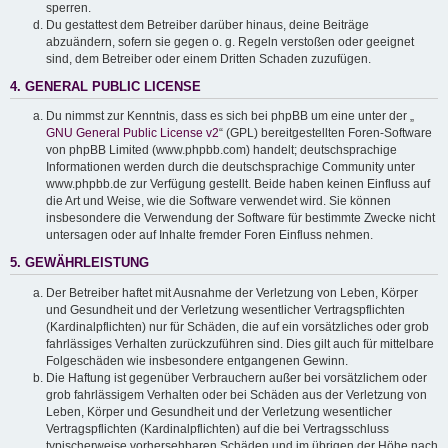
sperren.
Du gestattest dem Betreiber darüber hinaus, deine Beiträge
abzuändern, sofern sie gegen o. g. Regeln verstoßen oder geeignet
sind, dem Betreiber oder einem Dritten Schaden zuzufügen.
4. GENERAL PUBLIC LICENSE
Du nimmst zur Kenntnis, dass es sich bei phpBB um eine unter der „
GNU General Public License v2
“ (GPL) bereitgestellten Foren-Software
von phpBB Limited (www.phpbb.com) handelt; deutschsprachige
Informationen werden durch die deutschsprachige Community unter
www.phpbb.de zur Verfügung gestellt. Beide haben keinen Einfluss auf
die Art und Weise, wie die Software verwendet wird. Sie können
insbesondere die Verwendung der Software für bestimmte Zwecke nicht
untersagen oder auf Inhalte fremder Foren Einfluss nehmen.
5. GEWÄHRLEISTUNG
Der Betreiber haftet mit Ausnahme der Verletzung von Leben, Körper
und Gesundheit und der Verletzung wesentlicher Vertragspflichten
(Kardinalpflichten) nur für Schäden, die auf ein vorsätzliches oder grob
fahrlässiges Verhalten zurückzuführen sind. Dies gilt auch für mittelbare
Folgeschäden wie insbesondere entgangenen Gewinn.
Die Haftung ist gegenüber Verbrauchern außer bei vorsätzlichem oder
grob fahrlässigem Verhalten oder bei Schäden aus der Verletzung von
Leben, Körper und Gesundheit und der Verletzung wesentlicher
Vertragspflichten (Kardinalpflichten) auf die bei Vertragsschluss
typischerweise vorhersehbaren Schäden und im übrigen der Höhe nach