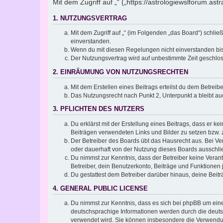
Mit dem Zugriff auf „“ („https://astrologiewslforum.a
1. NUTZUNGSVERTRAG
Mit dem Zugriff auf „“ (im Folgenden „das Board“) schli
einverstanden.
Wenn du mit diesen Regelungen nicht einverstanden bist,
Der Nutzungsvertrag wird auf unbestimmte Zeit geschlos
2. EINRÄUMUNG VON NUTZUNGSRECHTEN
Mit dem Erstellen eines Beitrags erteilst du dem Betrei
Das Nutzungsrecht nach Punkt 2, Unterpunkt a bleibt 
3. PFLICHTEN DES NUTZERS
Du erklärst mit der Erstellung eines Beitrags, dass er ke
Beiträgen verwendeten Links und Bilder zu setzen bzw.
Der Betreiber des Boards übt das Hausrecht aus. Bei V
oder dauerhaft von der Nutzung dieses Boards ausschlie
Du nimmst zur Kenntnis, dass der Betreiber keine Verantw
Betreiber, dein Benutzerkonto, Beiträge und Funktionen 
Du gestattest dem Betreiber darüber hinaus, deine Beit
4. GENERAL PUBLIC LICENSE
Du nimmst zur Kenntnis, dass es sich bei phpBB um eine
deutschsprachige Informationen werden durch die deuts
verwendet wird. Sie können insbesondere die Verwendun