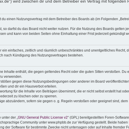
strax.de“) wird zwischen dir und dem Betreiber ein Vertrag mit folgende
eßt du einen Nutzungsvertrag mit dem Betreiber des Boards ab (im Folgenden „Betr
 so darfst du das Board nicht weiter nutzen. Für die Nutzung des Boards gelten jew
sen und kann von beiden Seiten ohne Einhaltung einer Frist jederzeit gekündigt w
ber ein einfaches, zeitlich und räumlich unbeschränktes und unentgeltliches Recht
auch nach Kündigung des Nutzungsvertrages bestehen.
ine Inhalte enthält, die gegen geltendes Recht oder die guten Sitten verstoßen. Du 
 zu verwenden.
erstößen gegen diese Nutzungsbedingungen oder anderer im Board veröffentlichte
ßen und dir ein Hausverbot erteilen.
ortung für die Inhalte von Beiträgen übernimmt, die er nicht selbst erstellt hat od
jederzeit zu löschen oder zu sperren.
räge abzuändern, sofern sie gegen o. g. Regeln verstoßen oder geeignet sind, dem
 unter der „
GNU General Public License v2
“ (GPL) bereitgestellten Foren-Softwa
chsprachige Community unter www.phpbb.de zur Verfügung gestellt. Beide haben ke
g der Software für bestimmte Zwecke nicht untersagen oder auf Inhalte fremder F