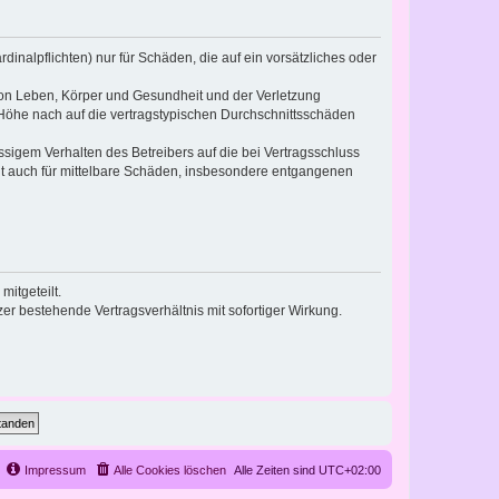
inalpflichten) nur für Schäden, die auf ein vorsätzliches oder
von Leben, Körper und Gesundheit und der Verletzung
r Höhe nach auf die vertragstypischen Durchschnittsschäden
sigem Verhalten des Betreibers auf die bei Vertragsschluss
lt auch für mittelbare Schäden, insbesondere entgangenen
itgeteilt.
r bestehende Vertragsverhältnis mit sofortiger Wirkung.
Impressum
Alle Cookies löschen
Alle Zeiten sind
UTC+02:00