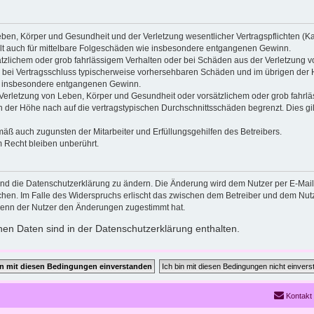
ben, Körper und Gesundheit und der Verletzung wesentlicher Vertragspflichten (Kard
gilt auch für mittelbare Folgeschäden wie insbesondere entgangenen Gewinn.
ätzlichem oder grob fahrlässigem Verhalten oder bei Schäden aus der Verletzung 
 die bei Vertragsschluss typischerweise vorhersehbaren Schäden und im übrigen de
wie insbesondere entgangenen Gewinn.
erletzung von Leben, Körper und Gesundheit oder vorsätzlichem oder grob fahrläs
der Höhe nach auf die vertragstypischen Durchschnittsschäden begrenzt. Dies gi
mäß auch zugunsten der Mitarbeiter und Erfüllungsgehilfen des Betreibers.
 Recht bleiben unberührt.
und die Datenschutzerklärung zu ändern. Die Änderung wird dem Nutzer per E-Mail m
chen. Im Falle des Widerspruchs erlischt das zwischen dem Betreiber und dem Nutze
wenn der Nutzer den Änderungen zugestimmt hat.
en Daten sind in der Datenschutzerklärung enthalten.
Kontakt