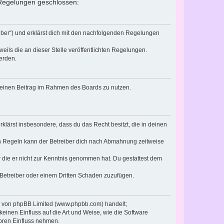
n Regelungen geschlossen:
eiber“) und erklärst dich mit den nachfolgenden Regelungen
eils die an dieser Stelle veröffentlichten Regelungen.
erden.
, deinen Beitrag im Rahmen des Boards zu nutzen.
erklärst insbesondere, dass du das Recht besitzt, die in deinen
n Regeln kann der Betreiber dich nach Abmahnung zeitweise
er die er nicht zur Kenntnis genommen hat. Du gestattest dem
 Betreiber oder einem Dritten Schaden zuzufügen.
re von phpBB Limited (www.phpbb.com) handelt;
inen Einfluss auf die Art und Weise, wie die Software
oren Einfluss nehmen.