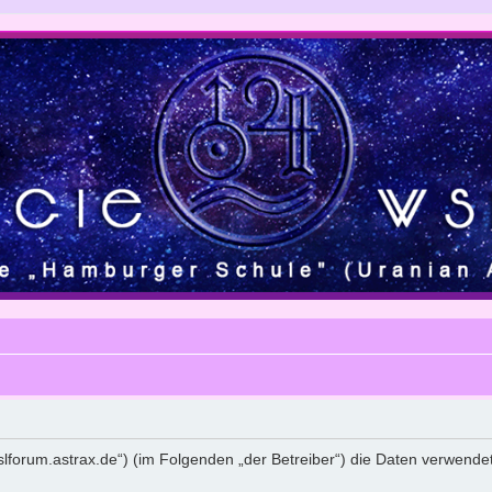
giewslforum.astrax.de“) (im Folgenden „der Betreiber“) die Daten verw