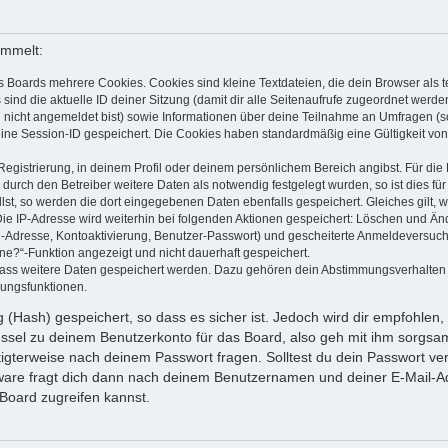
ammelt:
s Boards mehrere Cookies. Cookies sind kleine Textdateien, die dein Browser als
 sind die aktuelle ID deiner Sitzung (damit dir alle Seitenaufrufe zugeordnet werd
u nicht angemeldet bist) sowie Informationen über deine Teilnahme an Umfragen (s
eine Session-ID gespeichert. Die Cookies haben standardmäßig eine Gültigkeit von 
Registrierung, in deinem Profil oder deinem persönlichem Bereich angibst. Für di
rch den Betreiber weitere Daten als notwendig festgelegt wurden, so ist dies für 
llst, so werden die dort eingegebenen Daten ebenfalls gespeichert. Gleiches gilt, 
Die IP-Adresse wird weiterhin bei folgenden Aktionen gespeichert: Löschen und Än
l-Adresse, Kontoaktivierung, Benutzer-Passwort) und gescheiterte Anmeldeversuch
ine?“-Funktion angezeigt und nicht dauerhaft gespeichert.
 dass weitere Daten gespeichert werden. Dazu gehören dein Abstimmungsverhalten
gungsfunktionen.
(Hash) gespeichert, so dass es sicher ist. Jedoch wird dir empfohlen, 
ssel zu deinem Benutzerkonto für das Board, also geh mit ihm sorgsam
htigterweise nach deinem Passwort fragen. Solltest du dein Passwort v
are fragt dich dann nach deinem Benutzernamen und deiner E-Mail-Ad
Board zugreifen kannst.