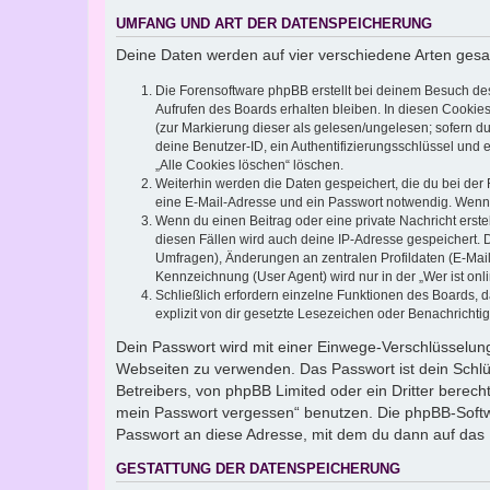
UMFANG UND ART DER DATENSPEICHERUNG
Deine Daten werden auf vier verschiedene Arten ges
Die Forensoftware phpBB erstellt bei deinem Besuch de
Aufrufen des Boards erhalten bleiben. In diesen Cookies
(zur Markierung dieser als gelesen/ungelesen; sofern d
deine Benutzer-ID, ein Authentifizierungsschlüssel und 
„Alle Cookies löschen“ löschen.
Weiterhin werden die Daten gespeichert, die du bei der 
eine E-Mail-Adresse und ein Passwort notwendig. Wenn du
Wenn du einen Beitrag oder eine private Nachricht erste
diesen Fällen wird auch deine IP-Adresse gespeichert. 
Umfragen), Änderungen an zentralen Profildaten (E-Mai
Kennzeichnung (User Agent) wird nur in der „Wer ist onl
Schließlich erfordern einzelne Funktionen des Boards,
explizit von dir gesetzte Lesezeichen oder Benachrichti
Dein Passwort wird mit einer Einwege-Verschlüsselung 
Webseiten zu verwenden. Das Passwort ist dein Schlü
Betreibers, von phpBB Limited oder ein Dritter berec
mein Passwort vergessen“ benutzen. Die phpBB-Softw
Passwort an diese Adresse, mit dem du dann auf das 
GESTATTUNG DER DATENSPEICHERUNG