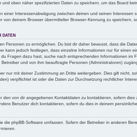
en und oben näher spezifizierten Daten zu speichern, um das Board bet
en einer Interessenabwägung zwischen deinen und seinen Interessen sow
r von deinem Browser übermittelter Browser-Kennung zu speichern, so
R DATEN
n Personen zu ermöglichen. Du bist dir daher bewusst, dass die Daten d
ber kann jedoch festlegen, dass einzelne Informationen nur für einen ei
n du Fragen dazu hast, suche nach entsprechenden Informationen im Fo
n Betreiber und von ihm beauftragte Personen (Administratoren) zugäng
r nur mit deiner Zustimmung an Dritte weitergeben. Dies gilt nicht, s
n) verpflichtet ist oder die Daten zur Durchsetzung rechtlicher Interes
er den von dir angegebenen Kontaktdaten zu kontaktieren, sofern dies 
andere Benutzer dich kontaktieren, sofern du dies in deinem persönliche
, die die phpBB-Software umfassen. Sofern der Betreiber in anderen Be
ormieren.