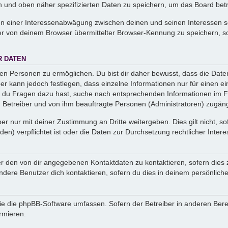
en und oben näher spezifizierten Daten zu speichern, um das Board bet
en einer Interessenabwägung zwischen deinen und seinen Interessen sow
r von deinem Browser übermittelter Browser-Kennung zu speichern, so
R DATEN
n Personen zu ermöglichen. Du bist dir daher bewusst, dass die Daten d
ber kann jedoch festlegen, dass einzelne Informationen nur für einen ei
n du Fragen dazu hast, suche nach entsprechenden Informationen im Fo
n Betreiber und von ihm beauftragte Personen (Administratoren) zugäng
r nur mit deiner Zustimmung an Dritte weitergeben. Dies gilt nicht, s
n) verpflichtet ist oder die Daten zur Durchsetzung rechtlicher Interes
er den von dir angegebenen Kontaktdaten zu kontaktieren, sofern dies 
andere Benutzer dich kontaktieren, sofern du dies in deinem persönliche
, die die phpBB-Software umfassen. Sofern der Betreiber in anderen Be
ormieren.