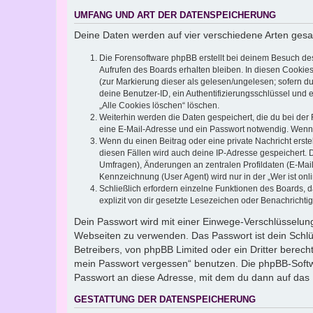
UMFANG UND ART DER DATENSPEICHERUNG
Deine Daten werden auf vier verschiedene Arten ges
Die Forensoftware phpBB erstellt bei deinem Besuch de
Aufrufen des Boards erhalten bleiben. In diesen Cookies
(zur Markierung dieser als gelesen/ungelesen; sofern d
deine Benutzer-ID, ein Authentifizierungsschlüssel und 
„Alle Cookies löschen“ löschen.
Weiterhin werden die Daten gespeichert, die du bei der 
eine E-Mail-Adresse und ein Passwort notwendig. Wenn du
Wenn du einen Beitrag oder eine private Nachricht erste
diesen Fällen wird auch deine IP-Adresse gespeichert. 
Umfragen), Änderungen an zentralen Profildaten (E-Mai
Kennzeichnung (User Agent) wird nur in der „Wer ist onl
Schließlich erfordern einzelne Funktionen des Boards,
explizit von dir gesetzte Lesezeichen oder Benachrichti
Dein Passwort wird mit einer Einwege-Verschlüsselung 
Webseiten zu verwenden. Das Passwort ist dein Schlü
Betreibers, von phpBB Limited oder ein Dritter berec
mein Passwort vergessen“ benutzen. Die phpBB-Softw
Passwort an diese Adresse, mit dem du dann auf das 
GESTATTUNG DER DATENSPEICHERUNG