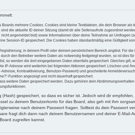
ammelt:
s Boards mehrere Cookies. Cookies sind kleine Textdateien, die dein Browser als
 sind die aktuelle ID deiner Sitzung (damit dir alle Seitenaufrufe zugeordnet werd
u nicht angemeldet bist) sowie Informationen über deine Teilnahme an Umfragen (s
eine Session-ID gespeichert. Die Cookies haben standardmäßig eine Gültigkeit von 
Registrierung, in deinem Profil oder deinem persönlichem Bereich angibst. Für di
rch den Betreiber weitere Daten als notwendig festgelegt wurden, so ist dies für 
llst, so werden die dort eingegebenen Daten ebenfalls gespeichert. Gleiches gilt, 
Die IP-Adresse wird weiterhin bei folgenden Aktionen gespeichert: Löschen und Än
l-Adresse, Kontoaktivierung, Benutzer-Passwort) und gescheiterte Anmeldeversuch
ine?“-Funktion angezeigt und nicht dauerhaft gespeichert.
 dass weitere Daten gespeichert werden. Dazu gehören dein Abstimmungsverhalten
gungsfunktionen.
(Hash) gespeichert, so dass es sicher ist. Jedoch wird dir empfohlen, 
ssel zu deinem Benutzerkonto für das Board, also geh mit ihm sorgsam
htigterweise nach deinem Passwort fragen. Solltest du dein Passwort v
are fragt dich dann nach deinem Benutzernamen und deiner E-Mail-Ad
Board zugreifen kannst.