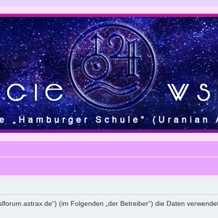
giewslforum.astrax.de“) (im Folgenden „der Betreiber“) die Daten verw